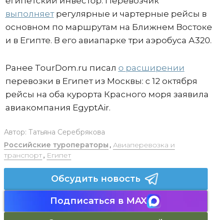
египетский инвестор. Перевозчик
выполняет
регулярные и чартерные рейсы в
основном по маршрутам на Ближнем Востоке
и в Египте. В его авиапарке три аэробуса А320.
Ранее TourDom.ru писал
о расширении
перевозки в Египет из Москвы: с 12 октября
рейсы на оба курорта Красного моря заявила
авиакомпания EgyptAir.
Автор:
Татьяна Серебрякова
Российские туроператоры
,
Авиаперевозка и
транспорт
,
Египет
Обсудить новость
Подписаться в MAX