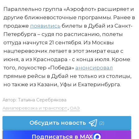
Параллельно группа «Аэрофлот» расширяет и
другие ближневосточные программы. Ранее в
продаже
появились
билеты в Дубай из Санкт-
Петербурга – судя по расписанию, полеты
оттуда начнутся 21 сентября. Из Москвы
нацперевозчик летает в этот эмират еще с
июня, а из Краснодара - с конца июля. Кроме
того, лоукостер «Победа»
анонсировал
прямые рейсы в Дубай не только из столицы,
но также из Казани, Уфы и Екатеринбурга.
Автор:
Татьяна Серебрякова
Авиаперевозка и транспорт
,
ОАЭ
Обсудить новость
(2)
Подписаться в MAX