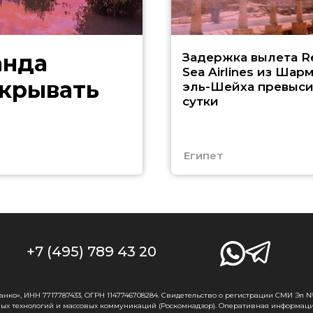
анда
Задержка вылета R
Sea Airlines из Шарм
скрывать
эль-Шейха превыс
сутки
Египет
+7 (495) 789 43 20
о», ИНН 7717787433, ОГРН 1147746708284. Свидетельство о регистрации СМИ Эл № Ф
ых технологий и массовых коммуникаций (Роскомнадзор). Оперативная информаци