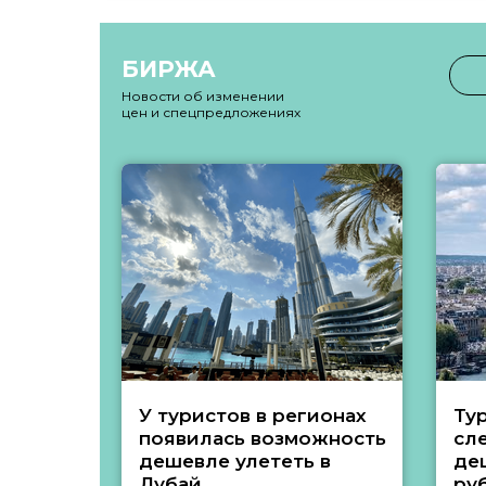
БИРЖА
Новости об изменении
цен и спецпредложениях
У туристов в регионах
Ту
появилась возможность
сл
дешевле улететь в
де
Дубай
ру