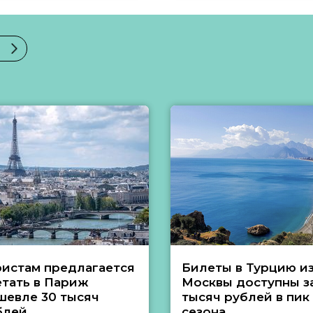
ристам предлагается
Билеты в Турцию и
етать в Париж
Москвы доступны за
шевле 30 тысяч
тысяч рублей в пик
блей
сезона