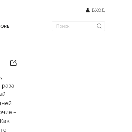
ВХОД
TORE
,
 раза
ый
 дней
очие –
 Как
ого