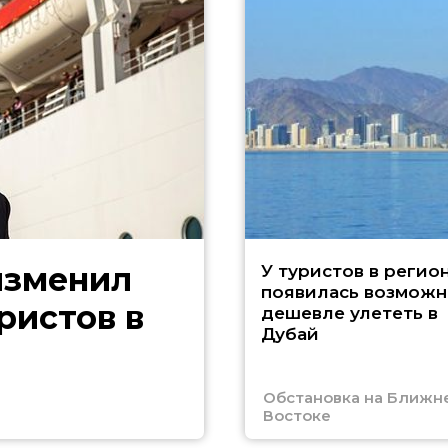
изменил
У туристов в регио
появилась возможн
ристов в
дешевле улететь в
Дубай
Обстановка на Ближн
Востоке