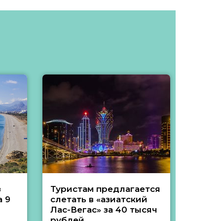
з
Туристам предлагается
Туры 
 9
слетать в «азиатский
подеш
Лас-Вегас» за 40 тысяч
тысяч
рублей