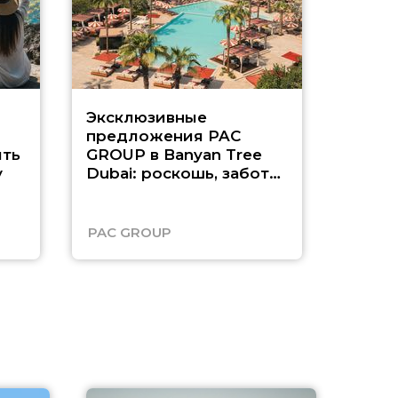
Эксклюзивные
Как п
предложения PAC
насыщ
ть
GROUP в Banyan Tree
Рас-э
у
Dubai: роскошь, забота
о детях и выгода до
45%
PAC GROUP
Русск