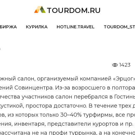
TOURDOM.RU
БИРЖА
КУРИЛКА
HOTLINE.TRAVEL
TOURDOM_S
о
1423
лыжный салон, организуемый компанией «Эрцог»
ний Совинцентра. Из-за возросшего в полтора
чества участников салон перебрался в Гостин
кустикой, простора достаточно. В течение трех
ов, из которых только 30–40% турфирмы, все пр
ия, инвентаря, представители курортов и пр.
рассчитана не на профи туррынка, а на конечн