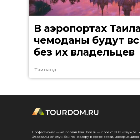
В аэропортах Таил
чемоданы будут в
без их владельцев
Таиланд
Профессиональный портал TourDom.ru — проект ООО «Служба Банк
Федеральной службой по надзору в сфере связи, информационн