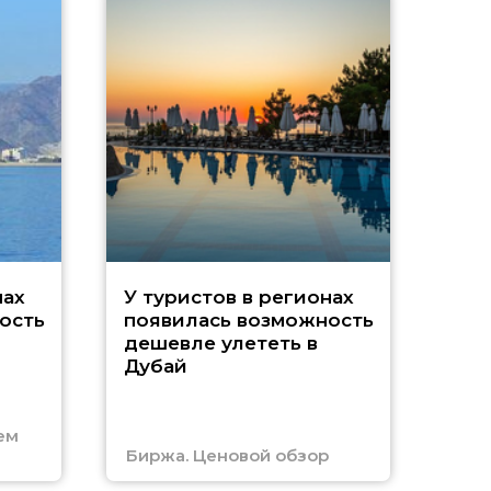
A
нах
У туристов в регионах
ость
появилась возможность
А
дешевле улететь в
Дубай
г
ем
Биржа. Ценовой обзор
Отм