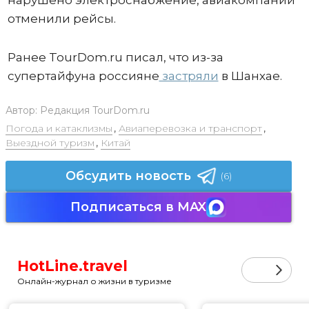
отменили рейсы.
Ранее TourDom.ru писал, что из-за
супертайфуна россияне
застряли
в Шанхае.
Автор:
Редакция TourDom.ru
Погода и катаклизмы
,
Авиаперевозка и транспорт
,
Выездной туризм
,
Китай
Обсудить новость
(6)
Подписаться в MAX
HotLine.travel
Онлайн-журнал о жизни в туризме