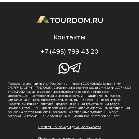
Контакты
+7 (495) 789 43 20
Профессиональный портал TourDom.ru — проект ООО «Служба Банко», ИНН
7717787433, ОГРН 1147746708284. Свидетельство о регистрации СМИ Эл № ФС77-48328
от 23.01.2012 г. выдано Федеральной службой по надзору в сфере связи,
информационных технологий и массовых коммуникаций (Роскомнадзор).
Оперативная информация о туристическом рынке в России и во всем мире.
Новости, рыночная аналитика. Профессиональный туристический форум.
Вебинары, тренинги. При перепечатке материалов или частичном цитировании
ссылка на портал TourDom.ru обязательна. Отдельные публикации могут
содержать информацию, не предназначенную для пользователей до 16 лет.
Политика конфиденциальности
Пользовательское соглашение