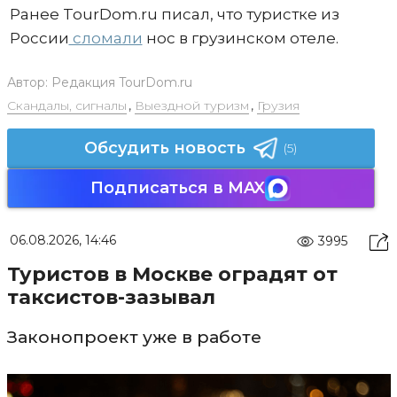
Ранее TourDom.ru писал, что туристке из
России
сломали
нос в грузинском отеле.
Автор:
Редакция TourDom.ru
Скандалы, сигналы
,
Выездной туризм
,
Грузия
Обсудить новость
(5)
Подписаться в MAX
06.08.2026, 14:46
3995
Туристов в Москве оградят от
таксистов-зазывал
Законопроект уже в работе