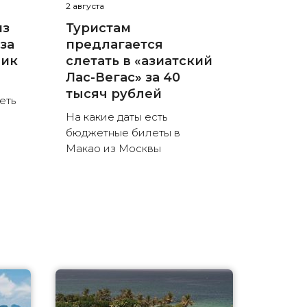
2 августа
из
Туристам
за
предлагается
пик
слетать в «азиатский
Лас-Вегас» за 40
тысяч рублей
еть
На какие даты есть
бюджетные билеты в
Макао из Москвы