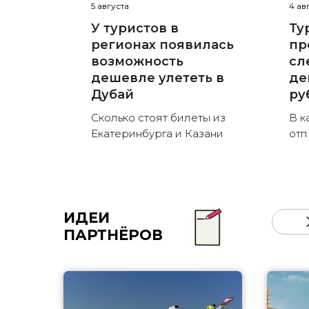
5 августа
4 ав
У туристов в
Ту
регионах появилась
пр
возможность
сл
дешевле улететь в
де
Дубай
ру
Сколько стоят билеты из
В к
Екатеринбурга и Казани
отп
ИДЕИ
ПАРТНЁРОВ