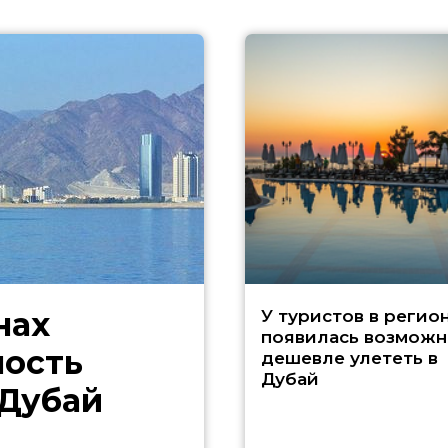
нах
У туристов в регио
появилась возможн
ность
дешевле улететь в
Дубай
 Дубай