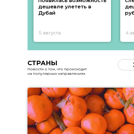
появилась возможность
сл
дешевле улететь в
де
Дубай
ру
5 августа
4 а
СТРАНЫ
Новости о том, что происходит
на популярных направлениях