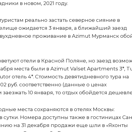
дники в новом, 2021 году.
туристам реально застать северное сияние в
елище ожидается 3 января, а ближайший заезд
 Двухдневное проживание в Azimut Мурманск обо
оветуют отели в Красной Поляне, но заезд возмо
абря места были в Azimut Valset Apartments 3*, Tu
hutor отель 4*. Стоимость девятидневного тура на
 802 руб. соответственно (данные о ценах
сли заезжать 10 января, то отдых обойдется дешевл
дные места сохраняются в отелях Москвы:
 в сутки. Номера доступны также в гостиницах Сан
янию на 31 декабря продажи еще шли в «Яхонты