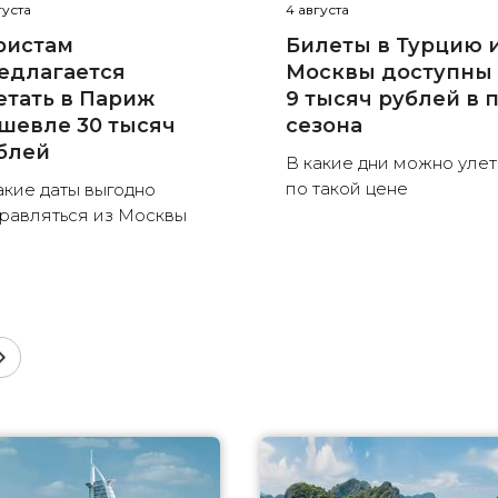
густа
4 августа
ристам
Билеты в Турцию 
едлагается
Москвы доступны 
етать в Париж
9 тысяч рублей в 
шевле 30 тысяч
сезона
блей
В какие дни можно улет
по такой цене
акие даты выгодно
равляться из Москвы