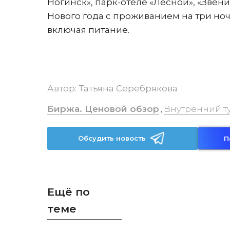
Ногинск», парк-отеле «Лесной», «Звени
Нового года с проживанием на три ночи 
включая питание.
Автор:
Татьяна Серебрякова
Биржа. Ценовой обзор
Внутренний т
,
Обсудить новость
П
Ещё по
теме