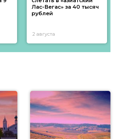
 9
слетать в «азиатский
подеш
Лас-Вегас» за 40 тысяч
тысяч
рублей
2 августа
1 авгу