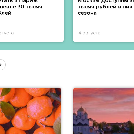
етать в Париж
Москвы доступны за
шевле 30 тысяч
тысяч рублей в пик
блей
сезона
вгуста
4 августа