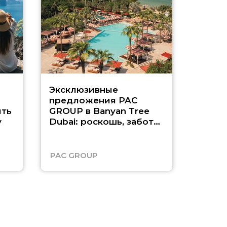
Эксклюзивные
Как п
предложения PAC
насыщ
ть
GROUP в Banyan Tree
Рас-э
у
Dubai: роскошь, забота
о детях и выгода до
45%
PAC GROUP
Русск