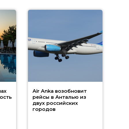
A
А
г
Чар
нах
Air Anka возобновит
ость
рейсы в Анталью из
двух российских
городов