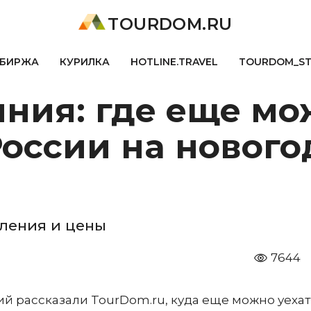
TOURDOM.RU
БИРЖА
КУРИЛКА
HOTLINE.TRAVEL
TOURDOM_S
яния: где еще м
России на новог
ления и цены
7644
й рассказали TourDom.ru, куда еще можно уехат