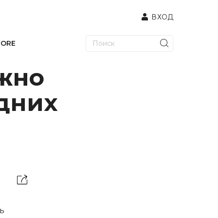
ВХОД
TORE
ожно
одних
ь