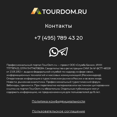
Контакты
+7 (495) 789 43 20
Профессиональный портал TourDom.ru — проект ООО «Служба Банко», ИНН
7717787433, ОГРН 1147746708284. Свидетельство о регистрации СМИ Эл № ФС77-48328
от 23.01.2012 г. выдано Федеральной службой по надзору в сфере связи,
информационных технологий и массовых коммуникаций (Роскомнадзор).
Оперативная информация о туристическом рынке в России и во всем мире.
Новости, рыночная аналитика. Профессиональный туристический форум.
Вебинары, тренинги. При перепечатке материалов или частичном цитировании
ссылка на портал TourDom.ru обязательна. Отдельные публикации могут
содержать информацию, не предназначенную для пользователей до 16 лет.
Политика конфиденциальности
Пользовательское соглашение