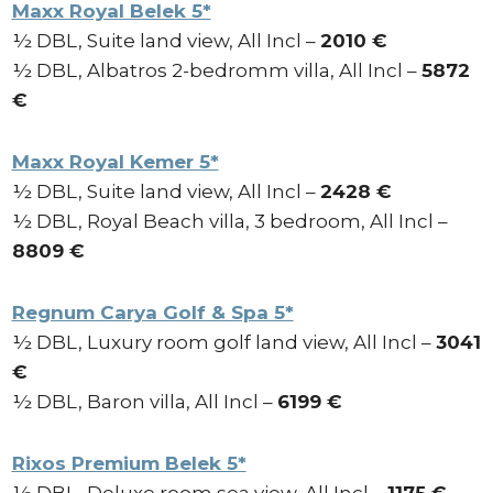
Maxx Royal Belek 5*
½ DBL, Suite land view, All Incl –
2010 €
½ DBL, Albatros 2-bedromm villa, All Incl –
5872
€
Maxx Royal Kemer 5*
½ DBL, Suite land view, All Incl –
2428 €
½ DBL, Royal Beach villa, 3 bedroom, All Incl –
8809 €
Regnum Carya Golf & Spa 5*
½ DBL, Luxury room golf land view, All Incl –
3041
€
½ DBL, Baron villa, All Incl –
6199 €
Rixos Premium Belek 5*