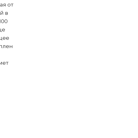
ая от
й в
100
ще
бщее
еплен
мет