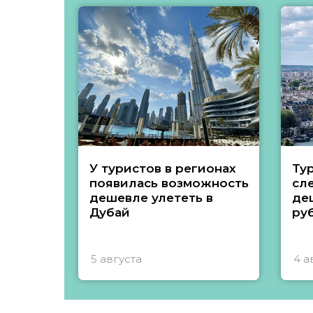
У туристов в регионах
Ту
появилась возможность
сл
дешевле улететь в
де
Дубай
ру
5 августа
4 а