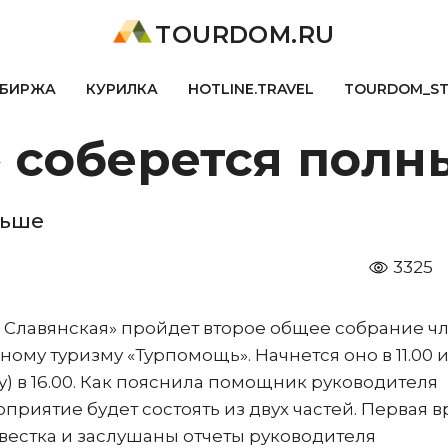
TOURDOM.RU
БИРЖА
КУРИЛКА
HOTLINE.TRAVEL
TOURDOM_S
 соберется полн
льше
3325
сон Славянская» пройдет второе общее собрание ч
му туризму «Турпомощь». Начнется оно в 11.00 
у) в 16.00. Как пояснила помощник руководителя
иятие будет состоять из двух частей. Первая в
овестка и заслушаны отчеты руководителя