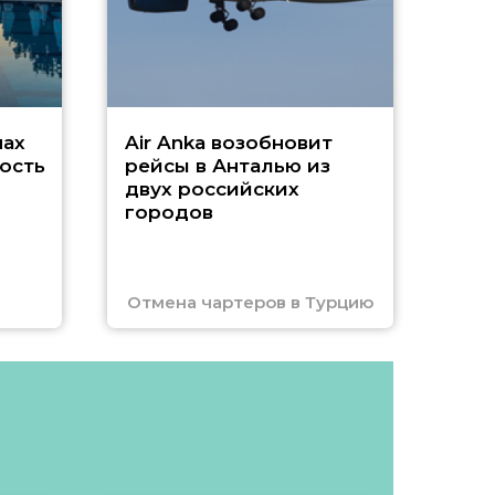
Чар
нах
Air Anka возобновит
ость
рейсы в Анталью из
двух российских
городов
Отмена чартеров в Турцию