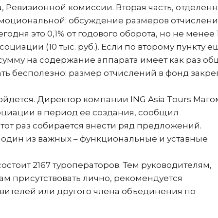
 Ревизионной комиссии. Вторая часть, отделенн
эмоциональной: обсуждение размеров отчислени
дня это 0,1% от годового оборота, но не менее 
социации (10 тыс. руб.). Если по второму пункту е
 сумму на содержание аппарата имеет как раз о
ать бесполезно: размер отчислений в фонд закр
ойдется. Директор компании ING Asia Tours Маго
оциации в период ее создания, сообщил
этот раз собирается внести ряд предложений.
, один из важных – функциональные и уставные
стоит 2167 туроператоров. Тем руководителям,
ам присутствовать лично, рекомендуется
авителей или другого члена объединения по