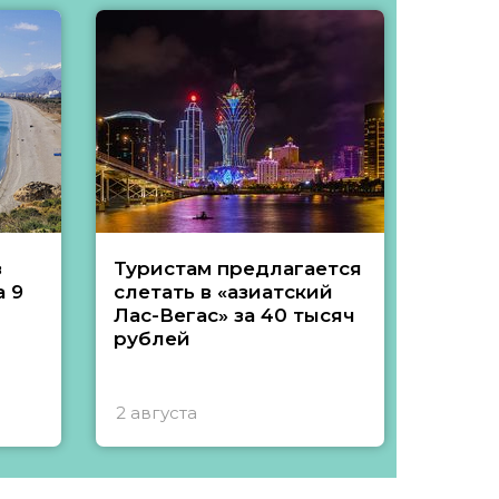
з
Туристам предлагается
Туры 
 9
слетать в «азиатский
подеш
Лас-Вегас» за 40 тысяч
тысяч
рублей
2 августа
1 авгу