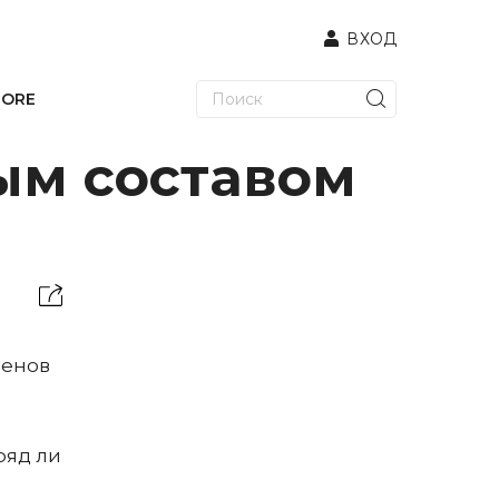
ВХОД
TORE
ым составом
ленов
и
ряд ли