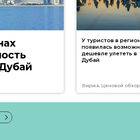
нах
У туристов в регио
появилась возможн
ность
дешевле улететь в
Дубай
 Дубай
Биржа. Ценовой обзор