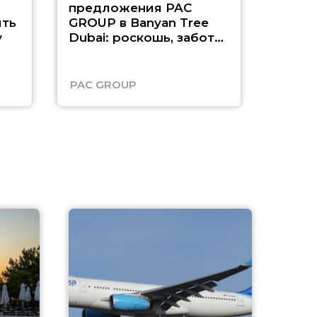
предложения PAC
насыщ
ть
GROUP в Banyan Tree
Рас-э
у
Dubai: роскошь, забота
о детях и выгода до
45%
PAC GROUP
Русск
A
А
г