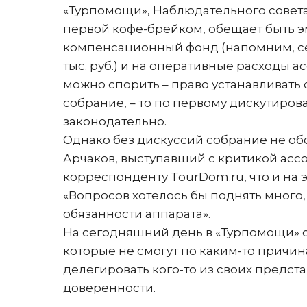
«Турпомощи», Наблюдательного совета,
первой кофе-брейком, обещает быть 
компенсационный фонд (напомним, сего
тыс. руб.) и на оперативные расходы ас
можно спорить – право устанавливать
собрание, – то по первому дискутиров
законодательно.
Однако без дискуссий собрание не об
Арчаков, выступавший с критикой асс
корреспонденту TourDom.ru, что и на 
«Вопросов хотелось бы поднять много
обязанности аппарата».
На сегодняшний день в «Турпомощи» со
которые не смогут по каким-то причин
делегировать кого-то из своих предст
доверенности.