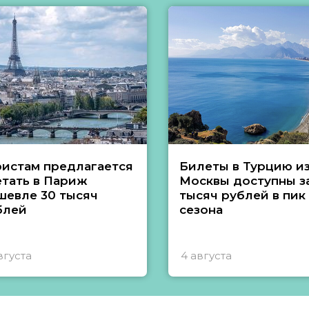
ристам предлагается
Билеты в Турцию и
етать в Париж
Москвы доступны за
шевле 30 тысяч
тысяч рублей в пик
блей
сезона
вгуста
4 августа