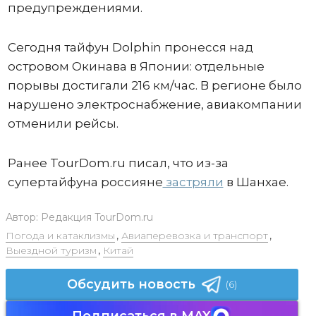
предупреждениями.
Сегодня тайфун Dolphin пронесся над
островом Окинава в Японии: отдельные
порывы достигали 216 км/час. В регионе было
нарушено электроснабжение, авиакомпании
отменили рейсы.
Ранее TourDom.ru писал, что из-за
супертайфуна россияне
застряли
в Шанхае.
Автор:
Редакция TourDom.ru
Погода и катаклизмы
,
Авиаперевозка и транспорт
,
Выездной туризм
,
Китай
Обсудить новость
(6)