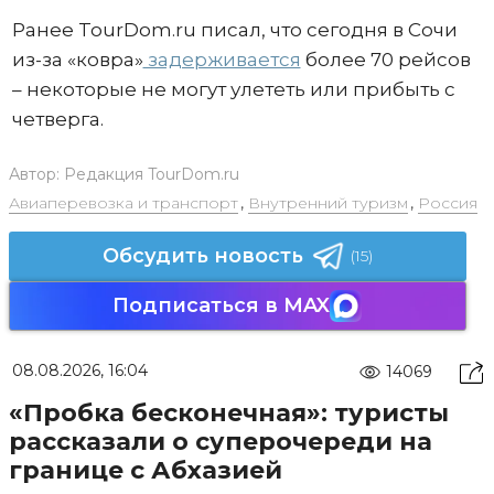
Ранее TourDom.ru писал, что сегодня в Сочи
из-за «ковра»
задерживается
более 70 рейсов
– некоторые не могут улететь или прибыть с
четверга.
Автор:
Редакция TourDom.ru
Авиаперевозка и транспорт
,
Внутренний туризм
,
Россия
Обсудить новость
(15)
Подписаться в MAX
08.08.2026, 16:04
14069
«Пробка бесконечная»: туристы
рассказали о суперочереди на
границе с Абхазией