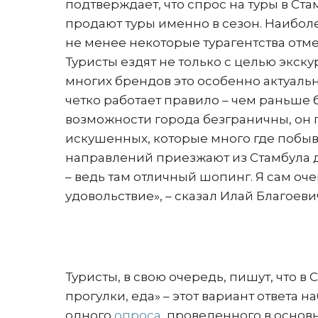
подтверждает, что спрос на туры в Ста
продают туры именно в сезон. Наибол
не менее некоторые турагентства отме
Туристы ездят не только с целью экску
многих брендов это особенно актуальн
четко работает правило – чем раньше 
возможности города безграничны, он 
искушенных, которые много где побыв
направлений приезжают из Стамбула 
– ведь там отличный шопинг. Я сам оч
удовольствие», – сказал Илай Благоеви
Туристы, в свою очередь, пишут, что в
прогулки, еда» – этот вариант ответа 
одного
опроса
, проведенного в основ