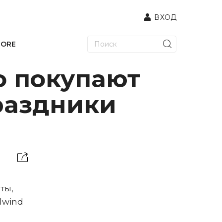
ВХОД
TORE
о покупают
раздники
ты,
lwind