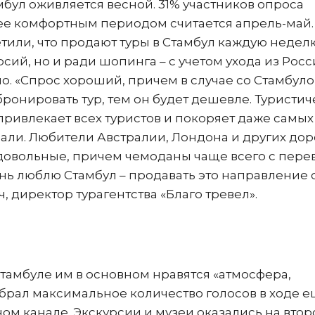
мбул оживляется весной. 31% участников опроса
ее комфортным периодом считается апрель-май.
тили, что продают туры в Стамбул каждую недел
рсий, но и ради шопинга – с учетом ухода из Рос
о. «Спрос хороший, причем в случае со Стамбул
бронировать тур, тем он будет дешевле. Туристи
привлекает всех туристов и покоряет даже самых
али. Любители Австралии, Лондона и других дор
довольные, причем чемоданы чаще всего с пере
ень люблю Стамбул – продавать это направление
ч, директор турагентства «Благо тревел».
 Стамбуле им в основном нравятся «атмосфера,
набрал максимальное количество голосов в ходе 
ном канале. Экскурсии и музеи оказались на вто