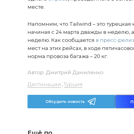
месте.
Напомним, что Tailwind – это турецкая
начиная с 24 марта дважды в неделю, а
неделю. Как сообщается
в пресс-рели
мест на этих рейсах, в ходе пятичасов
норма провоза багажа – 20 кг.
Автор:
Дмитрий Даниленко
Дестинации
Турция
,
Обсудить новость
П
Ещё по