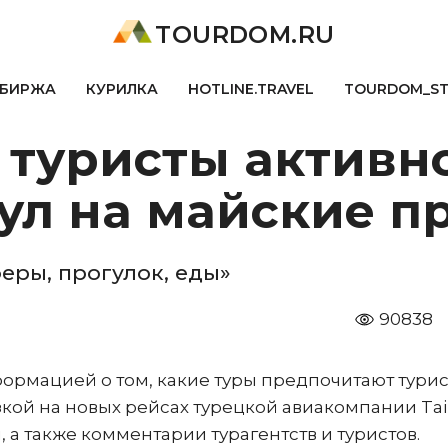
TOURDOM.RU
БИРЖА
КУРИЛКА
HOTLINE.TRAVEL
TOURDOM_S
 туристы активн
бул на майские п
еры, прогулок, еды»
90838
ормацией о том, какие туры предпочитают турис
кой на новых рейсах турецкой авиакомпании Tai
а также комментарии турагентств и туристов.