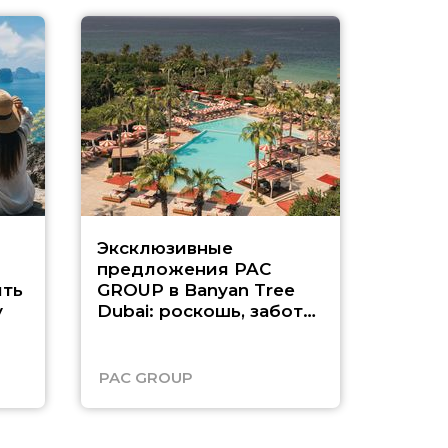
Эксклюзивные
Как п
предложения PAC
насыщ
ть
GROUP в Banyan Tree
Рас-э
у
Dubai: роскошь, забота
о детях и выгода до
45%
PAC GROUP
Русск