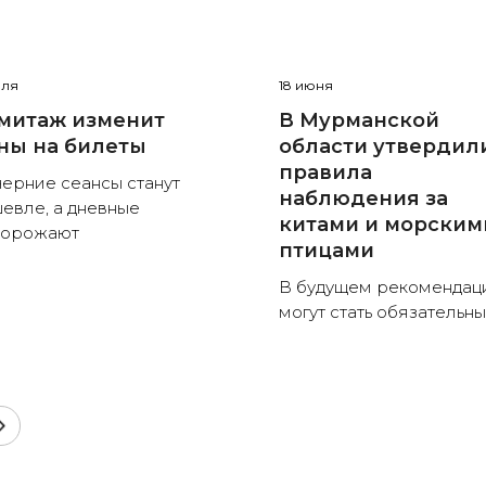
юля
18 июня
митаж изменит
В Мурманской
ны на билеты
области утвердил
правила
ерние сеансы станут
наблюдения за
евле, а дневные
китами и морским
дорожают
птицами
В будущем рекомендац
могут стать обязательн