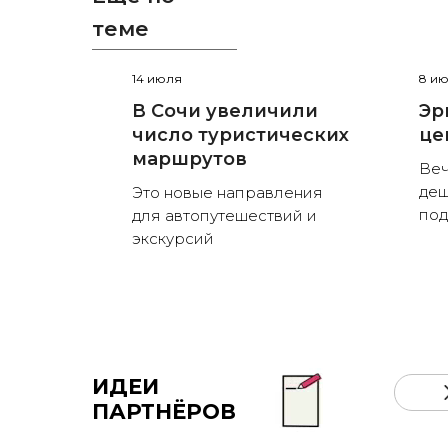
теме
14 июля
8 и
В Сочи увеличили
Эр
число туристических
це
маршрутов
Веч
деш
Это новые направления
по
для автопутешествий и
экскурсий
ИДЕИ
ПАРТНЁРОВ