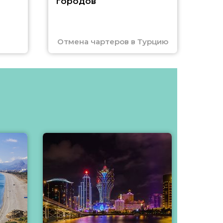
городов
Отмена чартеров в Турцию