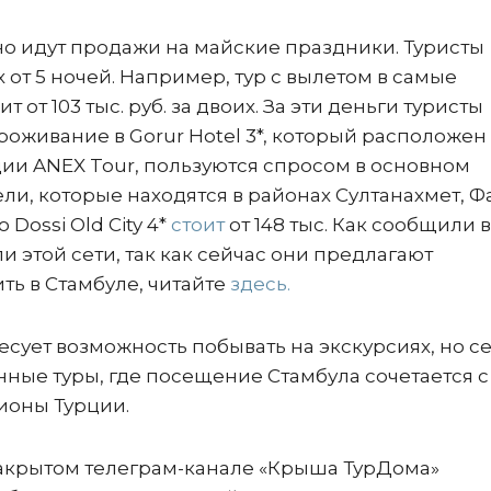
но идут продажи на майские праздники. Туристы
 от 5 ночей. Например, тур с вылетом в самые
т от 103 тыс. руб. за двоих. За эти деньги туристы
роживание в Gorur Hotel 3*, который расположен 
ии ANEX Tour, пользуются спросом в основном
ли, которые находятся в районах Султанахмет, Фа
 Dossi Old City 4*
стоит
от 148 тыс. Как сообщили в
и этой сети, так как сейчас они предлагают
ть в Стамбуле, читайте
здесь.
есует возможность побывать на экскурсиях, но с
ные туры, где посещение Стамбула сочетается с
ионы Турции.
закрытом телеграм-канале «Крыша ТурДома»