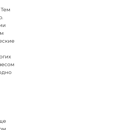
 Тем
ю.
сии
ом
ческие
огих
весом
 одно
еще
ром