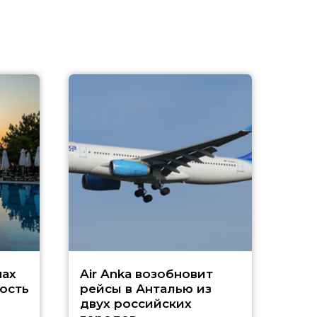
A
А
г
Чар
нах
Air Anka возобновит
ость
рейсы в Анталью из
двух российских