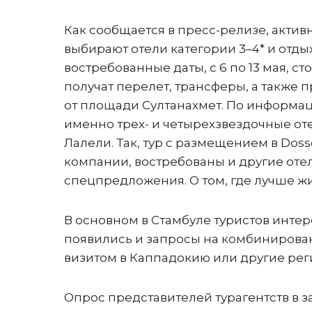
Как сообщается в пресс-релизе, актив
выбирают отели категории 3–4* и отдых
востребованные даты, с 6 по 13 мая, стои
получат перелет, трансферы, а также п
от площади Султанахмет. По информац
именно трех- и четырехзвездочные оте
Лалели. Так, тур с размещением в Dosso
компании, востребованы и другие отел
спецпредложения. О том, где лучше жи
В основном в Стамбуле туристов интер
появились и запросы на комбинирован
визитом в Каппадокию или другие рег
Опрос представителей турагентств в 