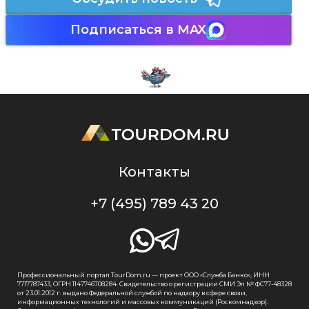
Подписаться в MAX
Контакты
+7 (495) 789 43 20
Профессиональный портал TourDom.ru — проект ООО «Служба Банко», ИНН
7717787433, ОГРН 1147746708284. Свидетельство о регистрации СМИ Эл № ФС77-48328
от 23.01.2012 г. выдано Федеральной службой по надзору в сфере связи,
информационных технологий и массовых коммуникаций (Роскомнадзор).