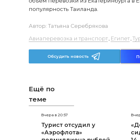
объем перевозки из Екатеринбурга в 
популярность Таиланда.
Автор:
Татьяна Серебрякова
Авиаперевозка и транспорт
Египет
Ту
,
,
Обсудить новость
П
Ещё по
теме
Вчера в 20:57
Вчер
Турист отсудил у
«Д
«Аэрофлота»
си