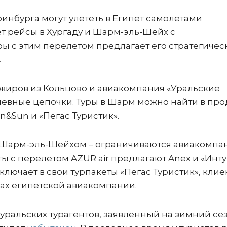
инбурга могут улететь в Египет самолетами
т рейсы в Хургаду и Шарм-эль-Шейх с
ы с этим перелетом предлагает его стратегичес
.
ажиров из Кольцово и авиакомпания «Уральские
невные цепочки. Туры в Шарм можно найти в про
un&Sun и «Пегас Туристик».
– Шарм-эль-Шейхом – ограничиваются авиакомпа
еты с перелетом AZUR air предлагают Anex и «Инту
включает в свои турпакеты «Пегас Туристик», кли
ртах египетской авиакомпании.
уральских турагентов, заявленный на зимний се