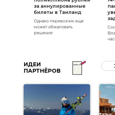
полмиллиона рублей
14
за аннулированные
па
билеты в Таиланд
ув
за
Однако перевозчик еще
может обжаловать
Сос
решение
Вла
час
ИДЕИ
ПАРТНЁРОВ