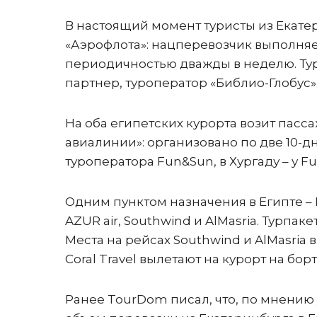
В настоящий момент туристы из Екатер
«Аэрофлота»: нацперевозчик выполняе
периодичностью дважды в неделю. Тур
партнер, туроператор «Библио-Глобус»
На оба египетских курорта возит пасс
авиалинии»: организовано по две 10-д
туроператора Fun&Sun, в Хургаду – у F
Одним пунктом назначения в Египте 
AZUR air, Southwind и AlMasria. Турпак
Места на рейсах Southwind и AlMasria 
Coral Travel вылетают на курорт на бо
Ранее TourDom писал, что, по мнению 