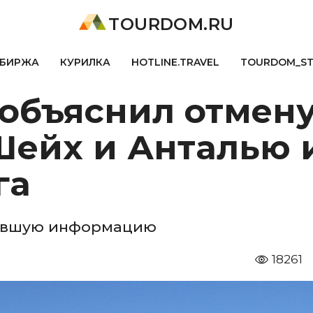
TOURDOM.RU
БИРЖА
КУРИЛКА
HOTLINE.TRAVEL
TOURDOM_S
объяснил отмену
Шейх и Анталью 
га
ревшую информацию
18261