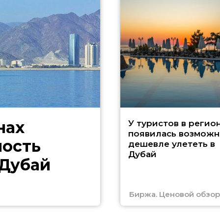
нах
У туристов в регио
появилась возможн
ность
дешевле улететь в
Дубай
 Дубай
Биржа. Ценовой обзор