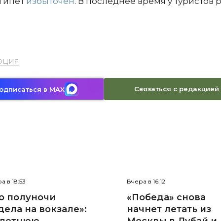
Египет
избыточен
. В последнее время у туристов 
рция
Связаться с редакцией
одписаться в MAX
а в 18:53
Вчера в 16:12
о полуночи
«Победа» снова
дела на вокзале»:
начнет летать из