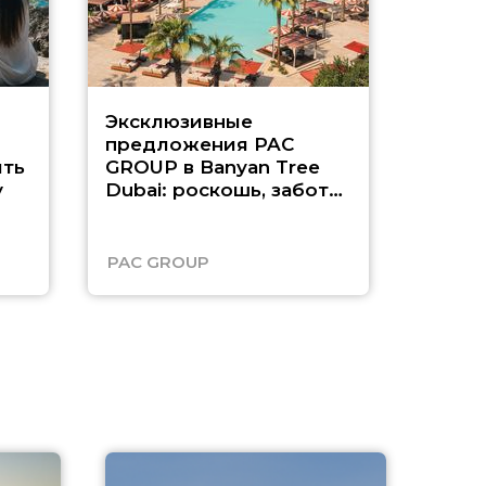
Эксклюзивные
Как п
предложения PAC
насыщ
ть
GROUP в Banyan Tree
Рас-э
у
Dubai: роскошь, забота
о детях и выгода до
45%
PAC GROUP
Русск