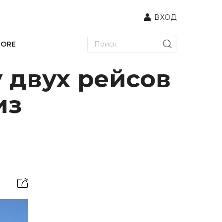
ВХОД
TORE
 двух рейсов
из