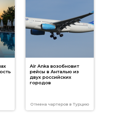
A
А
г
Чар
нах
Air Anka возобновит
ость
рейсы в Анталью из
двух российских
городов
Отмена чартеров в Турцию