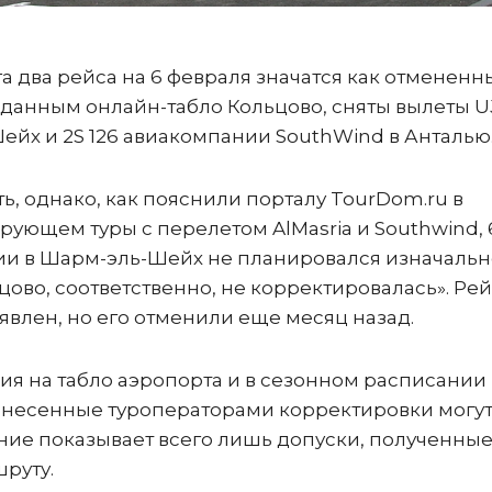
 два рейса на 6 февраля значатся как отмененн
 данным онлайн-табло Кольцово, сняты вылеты UJ
ь-Шейх и 2S 126 авиакомпании SouthWind в Анталью
, однако, как пояснили порталу TourDom.ru в
рующем туры с перелетом AlMasria и Southwind, 
ии в Шарм-эль-Шейх не планировался изначальн
цово, соответственно, не корректировалась». Ре
аявлен, но его отменили еще месяц назад.
ия на табло аэропорта и в сезонном расписании
 внесенные туроператорами корректировки могу
ание показывает всего лишь допуски, полученны
шруту.