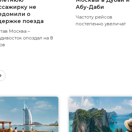
-летнюю
Москвы в Дубай и
ссажирку не
Абу-Даби
едомили о
Частоту рейсов
держке поезда
постепенно увеличат
тав Москва –
дивосток опоздал на 8
ов