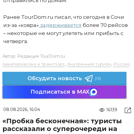
отправились по домам.
Ранее TourDom.ru писал, что сегодня в Сочи
из-за «ковра»
задерживается
более 70 рейсов
– некоторые не могут улететь или прибыть с
четверга.
Автор:
Редакция TourDom.ru
Авиаперевозка и транспорт
,
Внутренний туризм
,
Россия
Обсудить новость
(16)
Подписаться в MAX
08.08.2026, 16:04
16139
«Пробка бесконечная»: туристы
рассказали о суперочереди на