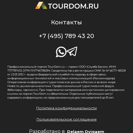
Контакты
+7 (495) 789 43 20
Профессиональный портал TourDom.ru — проект ООО «Служба Банко», ИНН
7717787433, ОГРН 1147746708284. Свидетельство о регистрации СМИ Эл № ФС77-48328
от 23.01.2012 г. выдано Федеральной службой по надзору в сфере связи,
информационных технологий и массовых коммуникаций (Роскомнадзор).
Оперативная информация о туристическом рынке в России и во всем мире.
Новости, рыночная аналитика. Профессиональный туристический форум.
Вебинары, тренинги. При перепечатке материалов или частичном цитировании
ссылка на портал TourDom.ru обязательна. Отдельные публикации могут
содержать информацию, не предназначенную для пользователей до 16 лет.
Политика конфиденциальности
Пользовательское соглашение
Разработано в
Delaem Dvigaem