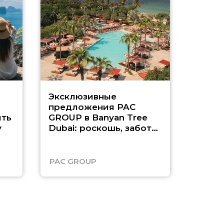
Эксклюзивные
Как п
предложения PAC
насыщ
ть
GROUP в Banyan Tree
Рас-э
у
Dubai: роскошь, забота
о детях и выгода до
45%
PAC GROUP
Русск