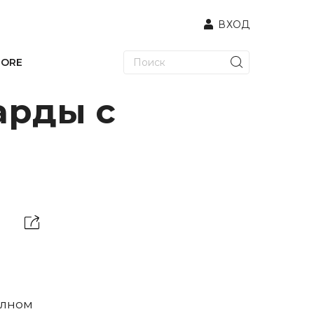
ВХОД
TORE
арды с
олном