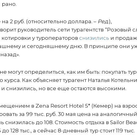
 рано.
 на 2 руб. (относительно доллара. –
Ред
.),
говорит руководитель сети турагентств “Розовый с
е котировки у туроператоров
снизились
и прода
ерашнему и сегодняшнему дню. В принципе они у
назад».
е могут определиться, как им быть: покупать тур
 курса. Как объясняет турагент Наталья Котельни
 и снизились, но все еще остаются высокими.
мещением в Zena Resort Hotel 5* (Кемер) на взро
вать за 99 тыс. руб. 30 мая цена на аналогичный
 снизилась до 108. Стоимость отдыха в Sailor Be
до 128 тыс., а сейчас 8-дневный тур стоит 119 тыс.