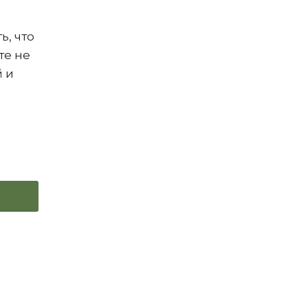
ь, что
те не
й и