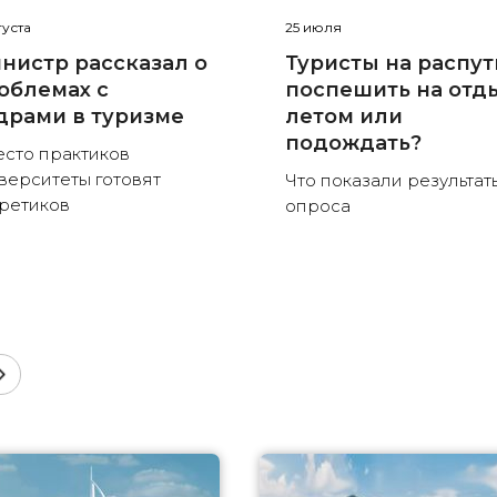
густа
25 июля
нистр рассказал о
Туристы на распут
облемах с
поспешить на отд
драми в туризме
летом или
подождать?
сто практиков
верситеты готовят
Что показали результат
ретиков
опроса