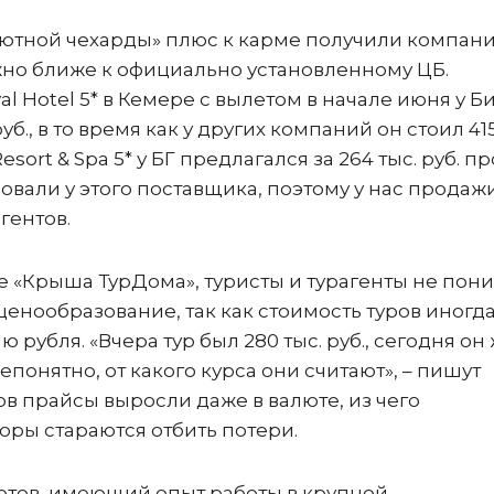
алютной чехарды» плюс к карме получили компани
но ближе к официально установленному ЦБ.
al Hotel 5* в Кемере с вылетом в начале июня у Б
уб., в то время как у других компаний он стоил 415
sort & Spa 5* у БГ предлагался за 264 тыс. руб. п
ровали у этого поставщика, поэтому у нас продаж
гентов.
е «Крыша ТурДома», туристы и турагенты не пон
енообразование, так как стоимость туров иногд
 рубля. «Вчера тур был 280 тыс. руб., сегодня он
епонятно, от какого курса они считают», – пишут
в прайсы выросли даже в валюте, из чего
оры стараются отбить потери.
ртов, имеющий опыт работы в крупной