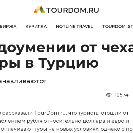
TOURDOM.RU
БИРЖА
КУРИЛКА
HOTLINE.TRAVEL
TOURDOM_S
доумении от чех
уры в Турцию
анавливаются
112574
 рассказали TourDom.ru, что туристы отошли от
аблением рубля относительно доллара и евро и
 оплачивают туры на новых условиях, однако о п