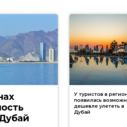
нах
У туристов в регио
появилась возможн
ность
дешевле улететь в
Дубай
 Дубай