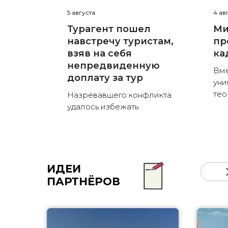
5 августа
4 ав
Турагент пошел
Ми
навстречу туристам,
пр
взяв на себя
ка
непредвиденную
Вме
доплату за тур
уни
тео
Назревавшего конфликта
удалось избежать
ИДЕИ
ПАРТНЁРОВ