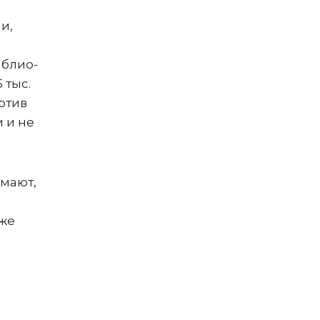
и,
иблио-
 тыс.
ротив
и и не
имают,
а
 же