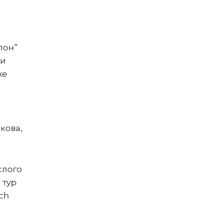
лон”
жи
же
кова,
слого
 тур
ach