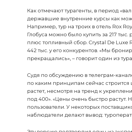
Как отмечают турагенты, в период «в
державшие внутренние курсы как мож
Например, тур на троих в отель Rox Roy
Глобуса можно было купить за 217 тыс. р
плюс топливный сбор. Crystal De Luxe Re
442 тыс. у его конкурентов. «Мы брони
прекращались», – говорит один из тура
Судя по обсуждению в телеграм-канал
по каким принципам сейчас строится ц
растет, несмотря на тренд к укреплению
под 400». «Цены очень быстро растут. Н
пользователи. У некоторых поставщико
наблюдатели делают вывод: туроперат
Эту версию подтвердил один из экспе