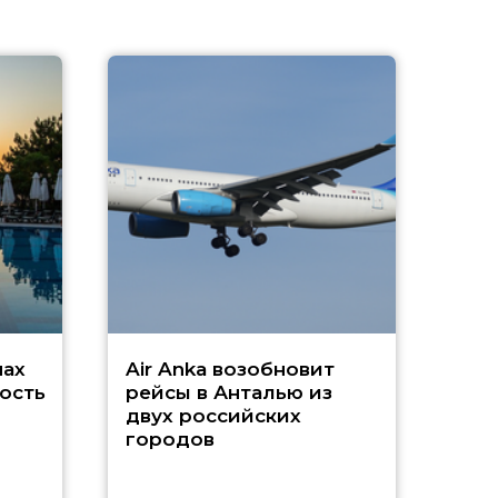
A
А
г
Чар
нах
Air Anka возобновит
ость
рейсы в Анталью из
двух российских
городов