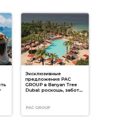
Эксклюзивные
Как п
предложения PAC
насыщ
ть
GROUP в Banyan Tree
Рас-э
у
Dubai: роскошь, забота
о детях и выгода до
45%
PAC GROUP
Русск