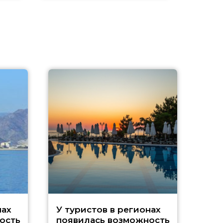
A
нах
У туристов в регионах
ость
появилась возможность