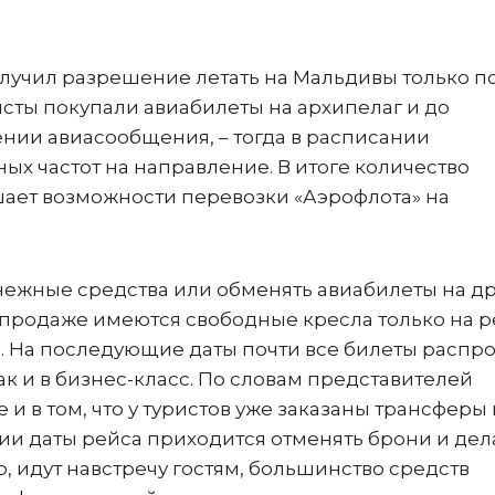
олучил разрешение летать на Мальдивы только п
исты покупали авиабилеты на архипелаг и до
нии авиасообщения, – тогда в расписании
х частот на направление. В итоге количество
шает возможности перевозки «Аэрофлота» на
нежные средства или обменять авиабилеты на д
 продаже имеются свободные кресла только на 
я. На последующие даты почти все билеты распр
так и в бизнес-класс. По словам представителей
и в том, что у туристов уже заказаны трансферы 
и даты рейса приходится отменять брони и дел
о, идут навстречу гостям, большинство средств