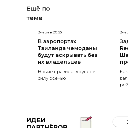
Ещё по
теме
Вчера в 20:55
Вчер
В аэропортах
За
Таиланда чемоданы
Red
будут вскрывать без
Ша
их владельцев
пр
Новые правила вступят в
Как
силу осенью
дал
рей
ИДЕИ
ПАРТНЁРОВ