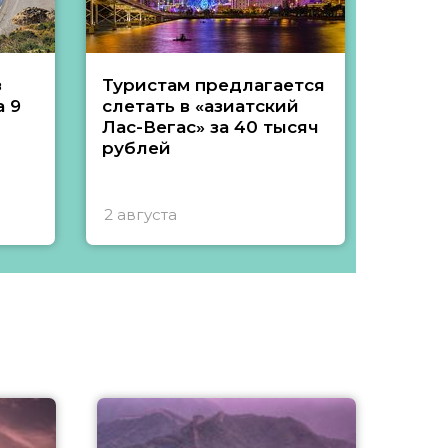
з
Туристам предлагается
Туры 
 9
слетать в «азиатский
подеш
Лас-Вегас» за 40 тысяч
тысяч
рублей
2 августа
1 авгу