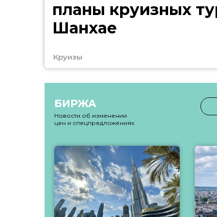
планы круизных ту
Шанхае
Круизы
БИРЖА
Новости об изменении
цен и спецпредложениях