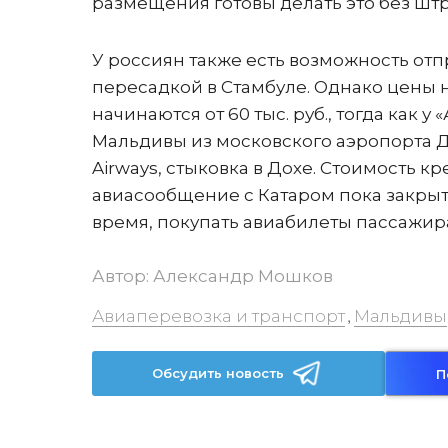
размещения готовы делать это без шт
У россиян также есть возможность отпра
пересадкой в Стамбуле. Однако цены на
начинаются от 60 тыс. руб., тогда как у
Мальдивы из московского аэропорта Д
Airways, стыковка в Дохе. Стоимость кре
авиасообщение с Катаром пока закрыто
время, покупать авиабилеты пассажира
Автор:
Александр Мошков
Авиаперевозка и транспорт
Мальдивы
,
Обсудить новость
П