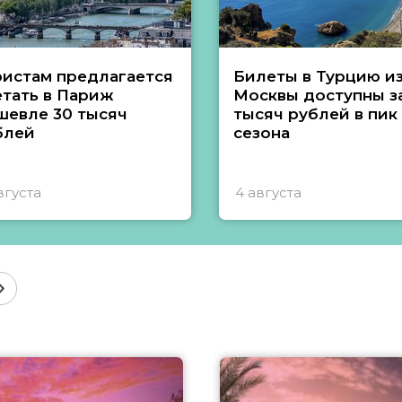
ристам предлагается
Билеты в Турцию и
етать в Париж
Москвы доступны за
шевле 30 тысяч
тысяч рублей в пик
блей
сезона
вгуста
4 августа