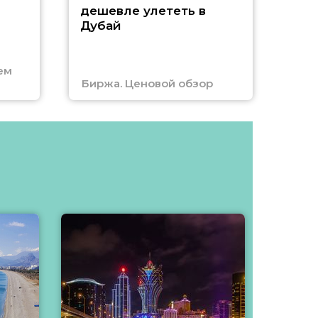
А
дешевле улететь в
Дубай
г
ем
Биржа. Ценовой обзор
Отм