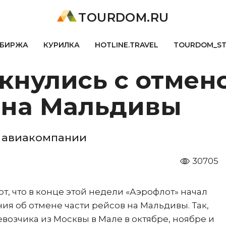
TOURDOM.RU
БИРЖА
КУРИЛКА
HOTLINE.TRAVEL
TOURDOM_S
кнулись с отмен
 на Мальдивы
м авиакомпании
30705
т, что в конце этой недели «Аэрофлот» начал
я об отмене части рейсов на Мальдивы. Так,
озчика из Москвы в Мале в октябре, ноябре и