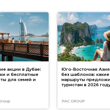
ие акции в Дубае:
Юго-Восточная Азия
ки и бесплатные
без шаблонов: какие
ты для семей и
маршруты предложи
туристам в 2026 год
Group
PAC GROUP