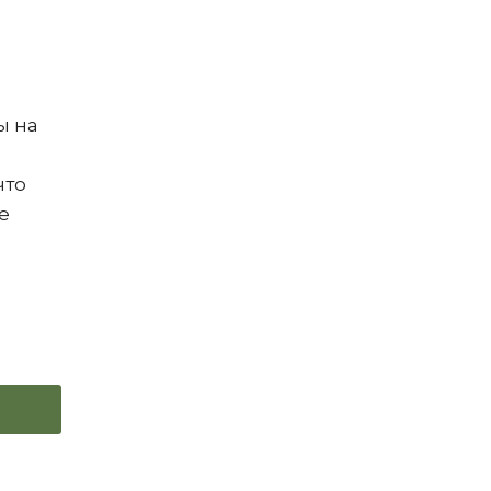
ы на
что
е