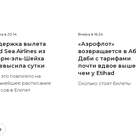
а в 20:14
Вчера в 16:24
держка вылета
«Аэрофлот»
 Sea Airlines из
возвращается в Аб
рм-эль-Шейха
Даби с тарифами
евысила сутки
почти вдвое выше
чем у Etihad
 это повлияло на
ьнейшее расписание
Сколько стоят билеты
сов в Египет