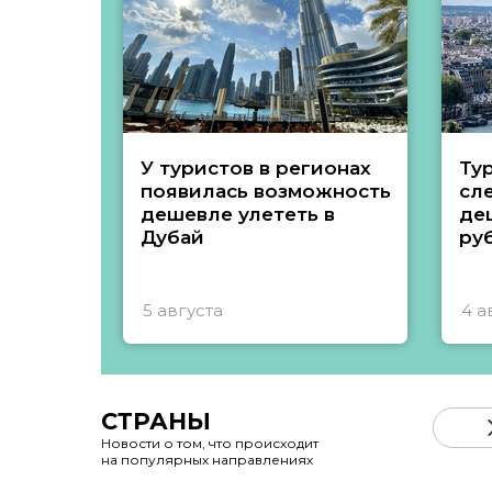
У туристов в регионах
Ту
появилась возможность
сл
дешевле улететь в
де
Дубай
ру
5 августа
4 а
СТРАНЫ
Новости о том, что происходит
на популярных направлениях