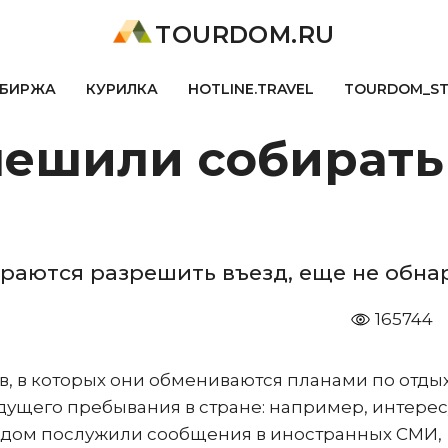
TOURDOM.RU
БИРЖА
КУРИЛКА
HOTLINE.TRAVEL
TOURDOM_S
пешили собират
ираются разрешить въезд, еще не обн
165744
ов, в которых они обмениваются планами по отдых
дущего пребывания в стране: например, интере
одом послужили сообщения в иностранных СМИ,