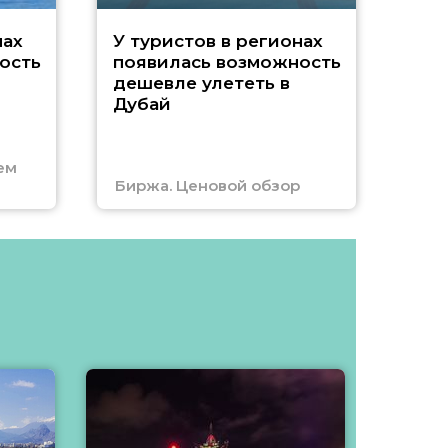
A
нах
У туристов в регионах
ость
появилась возможность
А
дешевле улететь в
Дубай
г
ем
Биржа. Ценовой обзор
Отм