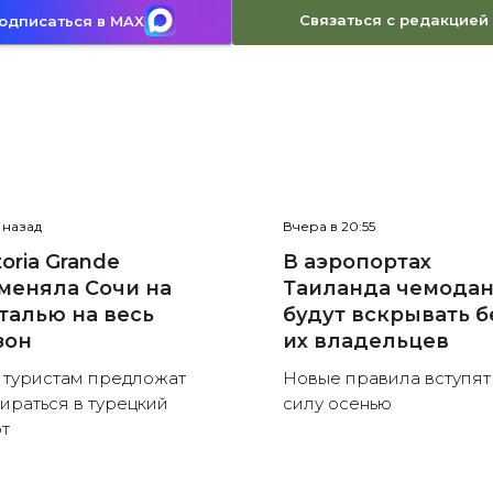
Связаться с редакцией
одписаться в MAX
с назад
Вчера в 20:55
toria Grande
В аэропортах
меняла Сочи на
Таиланда чемода
талью на весь
будут вскрывать б
зон
их владельцев
 туристам предложат
Новые правила вступят
ираться в турецкий
силу осенью
т