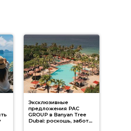
Эксклюзивные
Как п
предложения PAC
насыщ
ть
GROUP в Banyan Tree
Рас-э
у
Dubai: роскошь, забота
о детях и выгода до