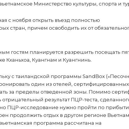
ьетнамское Министерство культуры, спорта и ту
ая с ноября открыть въезд полностью
ых стран, причем освободить их от обязательно
ным гостям планируется разрешить посещать пя
же Кханьхоа, Куангнам и Куангнинь.
альку с таиландской программы SandBox («Песочн
бронировать один из отелей, сертифицированных
ать за пределы отведенной зоны. Помимо серти
 отрицательный результат ПЦР-теста, сделанног
одно ПЦР-исследование нужно пройти по прибыти
рен продолжить отдых в другом регионе Вьетнам
 вьетнамская программа рассчитана на