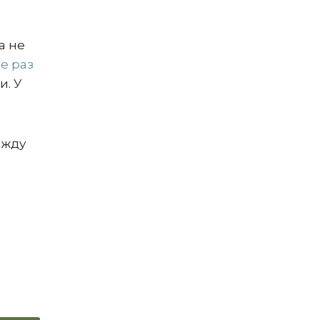
а не
е раз
и. У
ежду