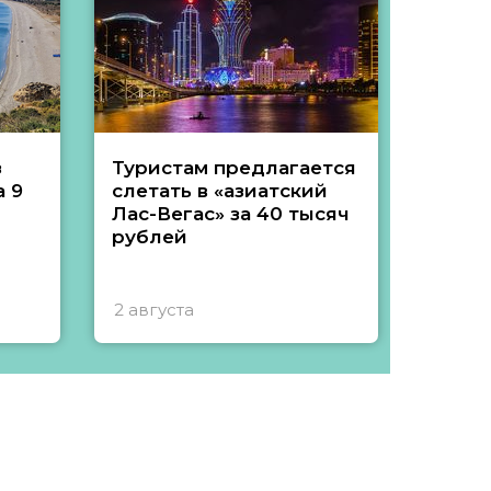
з
Туристам предлагается
Туры 
 9
слетать в «азиатский
подеш
Лас-Вегас» за 40 тысяч
тысяч
рублей
2 августа
1 авгу