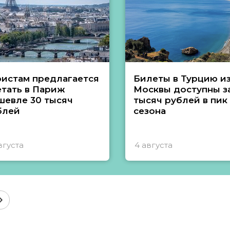
ристам предлагается
Билеты в Турцию и
етать в Париж
Москвы доступны за
шевле 30 тысяч
тысяч рублей в пик
блей
сезона
вгуста
4 августа