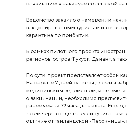
появившиеся накануне со ссылкой на в
Ведомство заявило о намерении начин
вакцинированным туристам из некотор
карантина по прибытии.
В рамках пилотного проекта иностран
регионов: остров Фукуок, Дананг, а так
По сути, проект представляет собой к
На первые 7 дней туристы должны за
медицинским ведомством, и не выезж
о вакцинации, необходимо предъявить
ранее чем за 72 часа до вылета. Еще 
затем через неделю, если турист наме
отличие от таиландской «Песочницы»,