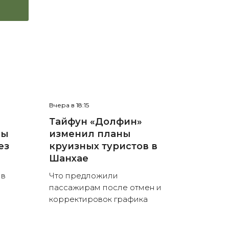
Вчера в 18:15
Тайфун «Долфин»
ны
изменил планы
ез
круизных туристов в
Шанхае
 в
Что предложили
пассажирам после отмен и
корректировок графика