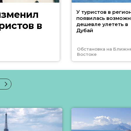
изменил
У туристов в регио
появилась возможн
ристов в
дешевле улететь в
Дубай
Обстановка на Ближн
Востоке