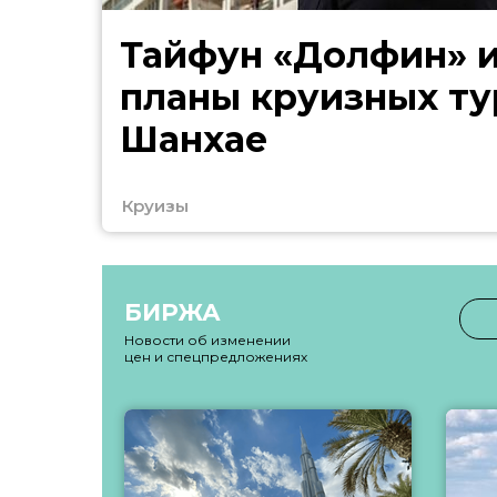
Тайфун «Долфин» 
планы круизных ту
Шанхае
Круизы
БИРЖА
Новости об изменении
цен и спецпредложениях