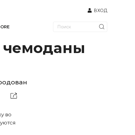
ВХОД
TORE
ь чемоданы
ародован
у во
суются