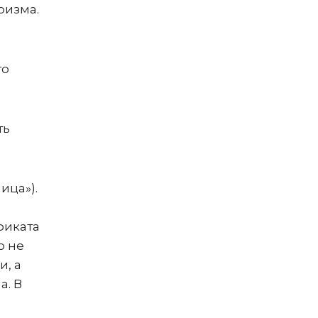
ризма.
го
ть
ица»).
фиката
о не
и, а
а. В