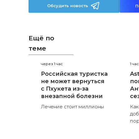
Обсудить новость
П
Ещё по
теме
через 1 час
1 ча
Российская туристка
As
не может вернуться
по
с Пхукета из-за
Ан
внезапной болезни
се
Лечение стоит миллионы
Как
доб
пор