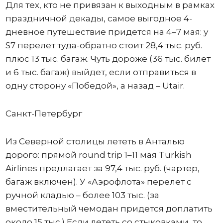
Для тех, кто не привязан к выходным в рамках
праздничной декады, самое выгодное 4-
дневное путешествие придется на 4–7 мая: у
S7 перелет туда-обратно стоит 28,4 тыс. руб.
плюс 13 тыс. багаж. Чуть дороже (36 тыс. билет
и 6 тыс. багаж) выйдет, если отправиться в
одну сторону «Победой», а назад – Utair.
Санкт-Петербург
Из Северной столицы лететь в Анталью
дорого: прямой round trip 1–11 мая Turkish
Airlines предлагает за 97,4 тыс. руб. (чартер,
багаж включен). У «Аэрофлота» перелет с
ручной кладью – более 103 тыс. (за
вместительный чемодан придется доплатить
около 15 тыс.) Если лететь со стыковками, то