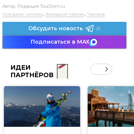
Автор:
Редакция TourDom.ru
Скандалы, сигналы
,
Выездной туризм
,
Таиланд
Обсудить новость
(3)
Подписаться в MAX
ИДЕИ
ПАРТНЁРОВ