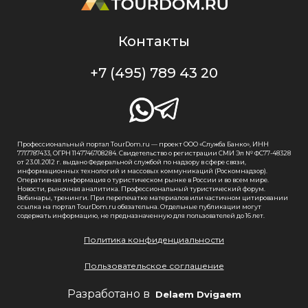
Контакты
+7 (495) 789 43 20
Профессиональный портал TourDom.ru — проект ООО «Служба Банко», ИНН
7717787433, ОГРН 1147746708284. Свидетельство о регистрации СМИ Эл № ФС77-48328
от 23.01.2012 г. выдано Федеральной службой по надзору в сфере связи,
информационных технологий и массовых коммуникаций (Роскомнадзор).
Оперативная информация о туристическом рынке в России и во всем мире.
Новости, рыночная аналитика. Профессиональный туристический форум.
Вебинары, тренинги. При перепечатке материалов или частичном цитировании
ссылка на портал TourDom.ru обязательна. Отдельные публикации могут
содержать информацию, не предназначенную для пользователей до 16 лет.
Политика конфиденциальности
Пользовательское соглашение
Разработано в
Delaem Dvigaem