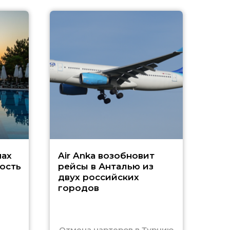
A
А
г
Чар
нах
Air Anka возобновит
ость
рейсы в Анталью из
двух российских
городов
Отмена чартеров в Турцию