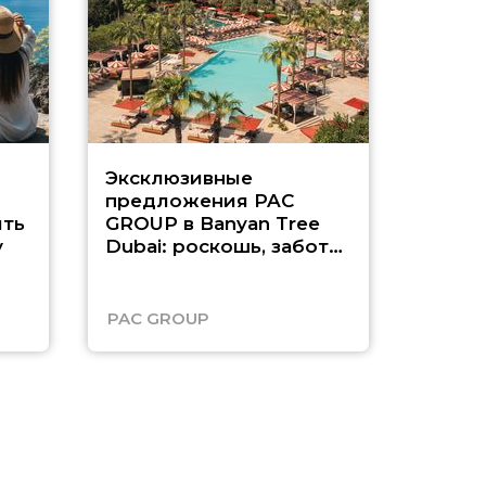
Эксклюзивные
Как п
предложения PAC
насыщ
ть
GROUP в Banyan Tree
Рас-э
у
Dubai: роскошь, забота
о детях и выгода до
45%
PAC GROUP
Русск