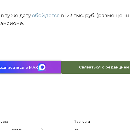
в ту же дату
обойдется
в 123 тыс. руб. (размещени
 пансионе.
Связаться с редакцией
одписаться в MAX
густа
1 августа