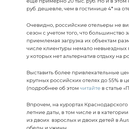
еще примерно 20 тыс. руб. Но и в этом 
руб. дешевле, чем в гостинице 4* на 
Очевидно, российские отельеры не ви
сезон с учетом того, что большинство
приемлемая загрузка их объектам раз
числе клиентуры немало невыездных г
у которых нет альтернатив отдыху на р
Выставить более привлекательные цен
крупных российских отелях до 55% в 
(подробнее об этом
читайте
в статье «
Впрочем, на курортах Краснодарского
летние даты, в том числе и в категори
из двоих взрослых и двоих детей в Aura 
обеды и ужины.