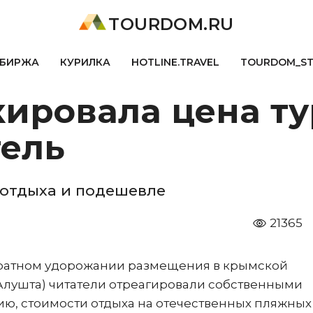
TOURDOM.RU
БИРЖА
КУРИЛКА
HOTLINE.TRAVEL
TOURDOM_S
ировала цена ту
тель
ы отдыха и подешевле
21365
укратном удорожании размещения в крымской
A (Алушта) читатели отреагировали собственными
ю, стоимости отдыха на отечественных пляжных