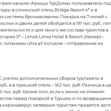
леграм-канале «Крыша ТурДома» пользователь по
уры в сочинский отель Bridge Resort 4* и в
 системы бронирования. Поездка на 7 ночей с
слых и двоих детей обойдется в 191 тыс. руб., пи
жительности и для такого же состава туристов в
ории 5* – Limak Limra Hotel & Resort (Кемер) –
с питанием ultra all inclusive – отправление из
С учетом дополнительных сборов турпакеты в
уб., а в турецкий отель – 162 тыс. руб. Разница в ц
36 тыс. руб. Кроме того, если к июню не отменят
естов перед поездкой в Турцию и по возвращени
на коронавирус четверым туристам придется запл