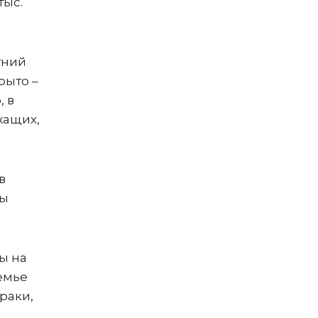
тыс.
тний
рыто –
, в
жащих,
в
ры
ы на
семье
траки,