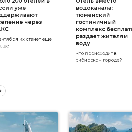
оло 200 отелей в
Отель вместо
ссии уже
водоканала:
ддерживают
тюменский
селение через
гостиничный
КС
комплекс бесплат
раздает жителям
ентября их станет еще
воду
льше
Что происходит в
сибирском городе?