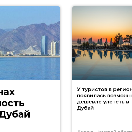
нах
У туристов в регио
появилась возможн
ность
дешевле улететь в
Дубай
 Дубай
Биржа. Ценовой обзор