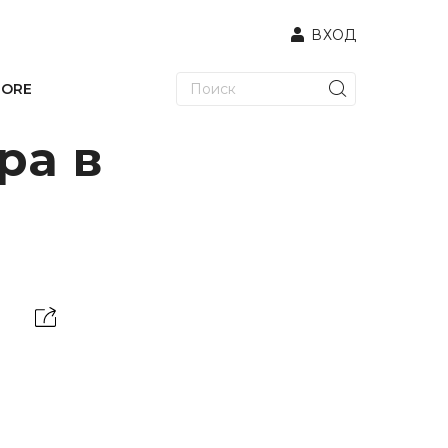
ВХОД
TORE
ра в