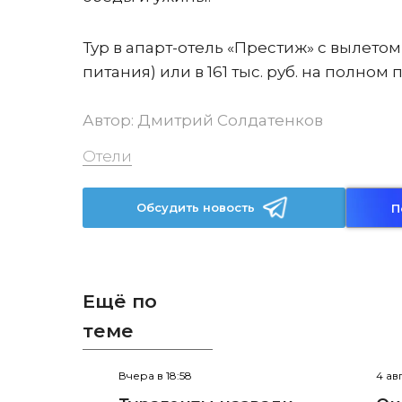
Тур в апарт-отель «Престиж» с вылетом 
питания) или в 161 тыс. руб. на полном
Автор:
Дмитрий Солдатенков
Отели
Обсудить новость
П
Ещё по
теме
Вчера в 18:58
4 ав