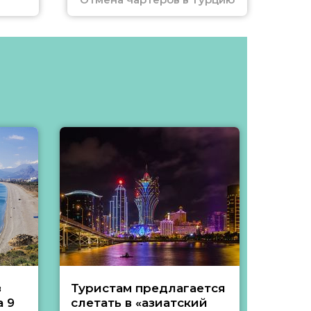
з
Туристам предлагается
Туры 
 9
слетать в «азиатский
подеш