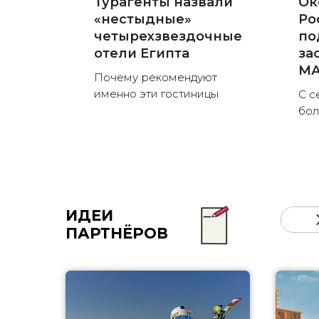
Турагенты назвали
Ок
«нестыдные»
Ро
четырехзвездочные
по
отели Египта
за
MА
Почему рекомендуют
именно эти гостиницы
С с
бо
ИДЕИ
ПАРТНЁРОВ