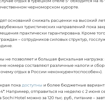
случае отдых в турецком отеле 5* обходится на 16 
отечественном черноморском курорте.
дят оснований снижать расценки на высокий ле
 зарубежных туристических направлений пока зак
мещения практически гарантирована. Кроме того
раждан – сотрудников силовых структур, госслу
одине.
ы не позволяет и большая фискальная нагрузка: 
цене номера составляют различные налоги и сбо
Почему отдых в России неконкурентоспособен»).
 края пока
доступны
и более бюджетные вариант
и 4*. Например, отправиться на неделю с 2 июня 
Sochi Hotel можно за 120 тыс. руб., питание – зав