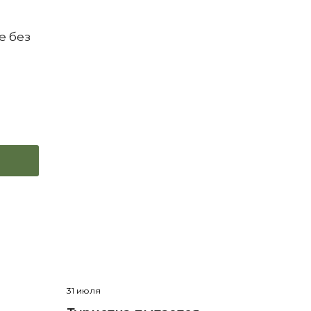
е без
31 июля