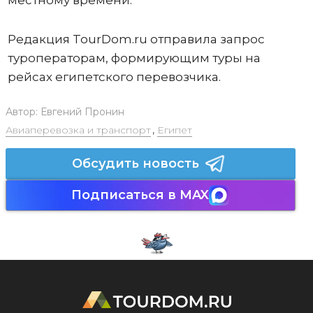
местному времени.
Редакция TourDom.ru отправила запрос
туроператорам, формирующим туры на
рейсах египетского перевозчика.
Автор:
Евгений Пронин
Авиаперевозка и транспорт
,
Египет
Обсудить новость
Подписаться в MAX