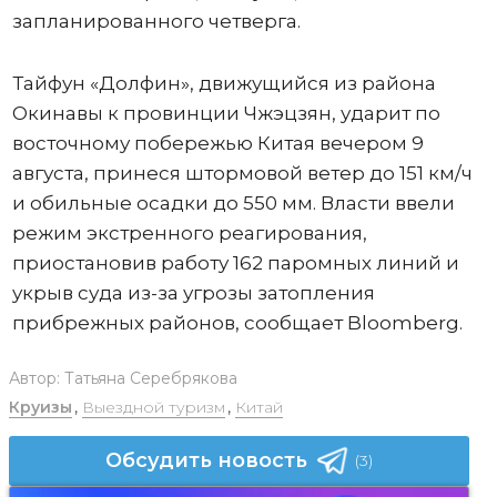
запланированного четверга.
Тайфун «Долфин», движущийся из района
Окинавы к провинции Чжэцзян, ударит по
восточному побережью Китая вечером 9
августа, принеся штормовой ветер до 151 км/ч
и обильные осадки до 550 мм. Власти ввели
режим экстренного реагирования,
приостановив работу 162 паромных линий и
укрыв суда из-за угрозы затопления
прибрежных районов, сообщает Bloomberg.
Автор:
Татьяна Серебрякова
Круизы
,
Выездной туризм
,
Китай
Обсудить новость
(3)