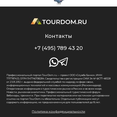
Контакты
+7 (495) 789 43 20
Профессиональный портал TourDom.ru — проект ООО «Служба Банко», ИНН
7717787433, ОГРН 1147746708284. Свидетельство о регистрации СМИ Эл № ФС77-48328
от 23.01.2012 г. выдано Федеральной службой по надзору в сфере связи,
информационных технологий и массовых коммуникаций (Роскомнадзор).
Оперативная информация о туристическом рынке в России и во всем мире.
Новости, рыночная аналитика. Профессиональный туристический форум.
Вебинары, тренинги. При перепечатке материалов или частичном цитировании
ссылка на портал TourDom.ru обязательна. Отдельные публикации могут
содержать информацию, не предназначенную для пользователей до 16 лет.
Политика конфиденциальности