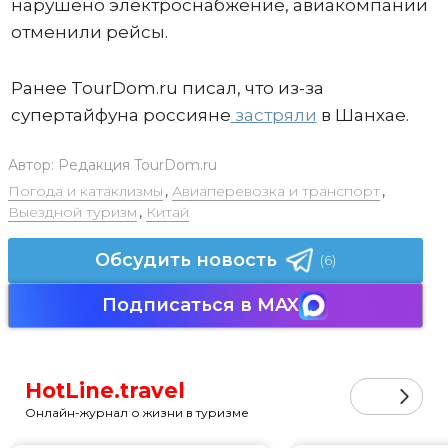
нарушено электроснабжение, авиакомпании
отменили рейсы.
Ранее TourDom.ru писал, что из-за
супертайфуна россияне
застряли
в Шанхае.
Автор:
Редакция TourDom.ru
Погода и катаклизмы
,
Авиаперевозка и транспорт
,
Выездной туризм
,
Китай
Обсудить новость
(6)
Подписаться в MAX
HotLine.travel
Онлайн-журнал о жизни в туризме