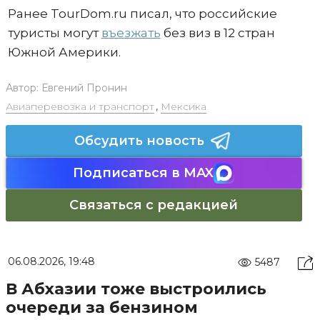
Ранее TourDom.ru писал, что российские
туристы могут
въезжать
без виз в 12 стран
Южной Америки.
Автор:
Евгений Пронин
Авиаперевозка и транспорт
,
Мексика
Обсудить новость
Подписаться в MAX
Связаться с редакцией
06.08.2026, 19:48
5487
В Абхазии тоже выстроились
очереди за бензином