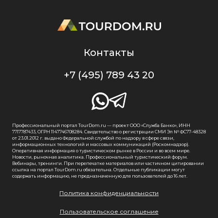
Контакты
+7 (495) 789 43 20
Профессиональный портал TourDom.ru — проект ООО «Служба Банко», ИНН
7717787433, ОГРН 1147746708284. Свидетельство о регистрации СМИ Эл № ФС77-48328
от 23.01.2012 г. выдано Федеральной службой по надзору в сфере связи,
информационных технологий и массовых коммуникаций (Роскомнадзор).
Оперативная информация о туристическом рынке в России и во всем мире.
Новости, рыночная аналитика. Профессиональный туристический форум.
Вебинары, тренинги. При перепечатке материалов или частичном цитировании
ссылка на портал TourDom.ru обязательна. Отдельные публикации могут
содержать информацию, не предназначенную для пользователей до 16 лет.
Политика конфиденциальности
Пользовательское соглашение