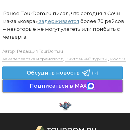
Ранее TourDom.ru писал, что сегодня в Сочи
из-за «ковра»
задерживается
более 70 рейсов
– некоторые не могут улететь или прибыть с
четверга.
Автор:
Редакция TourDom.ru
Авиаперевозка и транспорт
,
Внутренний туризм
,
Россия
Обсудить новость
(17)
Подписаться в MAX