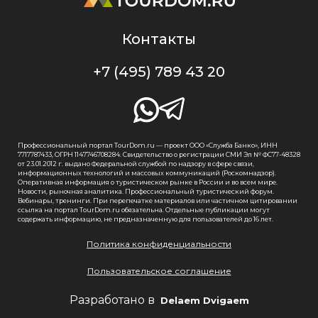
Контакты
+7 (495) 789 43 20
Профессиональный портал TourDom.ru — проект ООО «Служба Банко», ИНН
7717787433, ОГРН 1147746708284. Свидетельство о регистрации СМИ Эл № ФС77-48328
от 23.01.2012 г. выдано Федеральной службой по надзору в сфере связи,
информационных технологий и массовых коммуникаций (Роскомнадзор).
Оперативная информация о туристическом рынке в России и во всем мире.
Новости, рыночная аналитика. Профессиональный туристический форум.
Вебинары, тренинги. При перепечатке материалов или частичном цитировании
ссылка на портал TourDom.ru обязательна. Отдельные публикации могут
содержать информацию, не предназначенную для пользователей до 16 лет.
Политика конфиденциальности
Пользовательское соглашение
Разработано в
Delaem Dvigaem