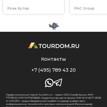
Роза Хутор
PAC Group
Контакты
+7 (495) 789 43 20
Профессиональный портал TourDom.ru — проект ООО «Служба Банко», ИНН
7717787433, ОГРН 1147746708284. Свидетельство о регистрации СМИ Эл № ФС77-48328
от 23.01.2012 г. выдано Федеральной службой по надзору в сфере связи,
информационных технологий и массовых коммуникаций (Роскомнадзор).