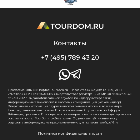
Контакты
+7 (495) 789 43 20
Профессиональный портал TourDom.ru — проект ООО «Служба Банко», ИНН
7717787433, ОГРН 1147746708284. Свидетельство о регистрации СМИ Эл № ФС77-48328
от 23.01.2012 г. выдано Федеральной службой по надзору в сфере связи,
информационных технологий и массовых коммуникаций (Роскомнадзор).
Оперативная информация о туристическом рынке в России и во всем мире.
Новости, рыночная аналитика. Профессиональный туристический форум.
Вебинары, тренинги. При перепечатке материалов или частичном цитировании
ссылка на портал TourDom.ru обязательна. Отдельные публикации могут
содержать информацию, не предназначенную для пользователей до 16 лет.
Политика конфиденциальности