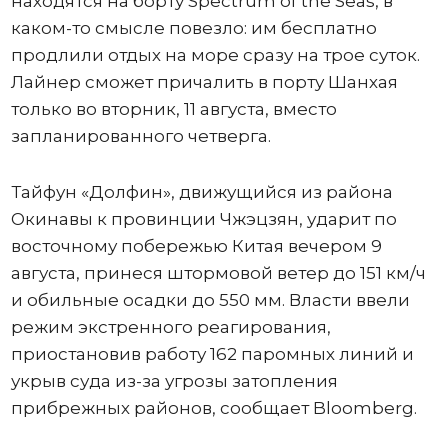
находятся на борту Spectrum of the Seas, в
каком-то смысле повезло: им бесплатно
продлили отдых на море сразу на трое суток.
Лайнер сможет причалить в порту Шанхая
только во вторник, 11 августа, вместо
запланированного четверга.
Тайфун «Долфин», движущийся из района
Окинавы к провинции Чжэцзян, ударит по
восточному побережью Китая вечером 9
августа, принеся штормовой ветер до 151 км/ч
и обильные осадки до 550 мм. Власти ввели
режим экстренного реагирования,
приостановив работу 162 паромных линий и
укрыв суда из-за угрозы затопления
прибрежных районов, сообщает Bloomberg.