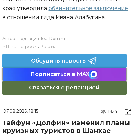
края утвердила
обвинительное заключение
в отношении гида Ивана Алабугина.
Автор:
Редакция TourDom.ru
ЧП, катастрофы
,
Россия
Обсудить новость
Подписаться в MAX
Связаться с редакцией
07.08.2026, 18:15
1924
Тайфун «Долфин» изменил планы
круизных туристов в Шанхае