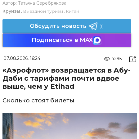
Автор:
Татьяна Серебрякова
Круизы
,
Выездной туризм
,
Китай
Обсудить новость
(1)
Подписаться в MAX
07.08.2026, 16:24
4295
«Аэрофлот» возвращается в Абу-
Даби с тарифами почти вдвое
выше, чем у Etihad
Сколько стоят билеты