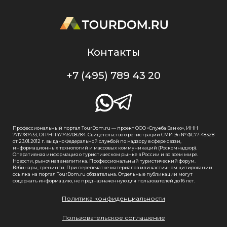
Контакты
+7 (495) 789 43 20
Профессиональный портал TourDom.ru — проект ООО «Служба Банко», ИНН
7717787433, ОГРН 1147746708284. Свидетельство о регистрации СМИ Эл № ФС77-48328
от 23.01.2012 г. выдано Федеральной службой по надзору в сфере связи,
информационных технологий и массовых коммуникаций (Роскомнадзор).
Оперативная информация о туристическом рынке в России и во всем мире.
Новости, рыночная аналитика. Профессиональный туристический форум.
Вебинары, тренинги. При перепечатке материалов или частичном цитировании
ссылка на портал TourDom.ru обязательна. Отдельные публикации могут
содержать информацию, не предназначенную для пользователей до 16 лет.
Политика конфиденциальности
Пользовательское соглашение