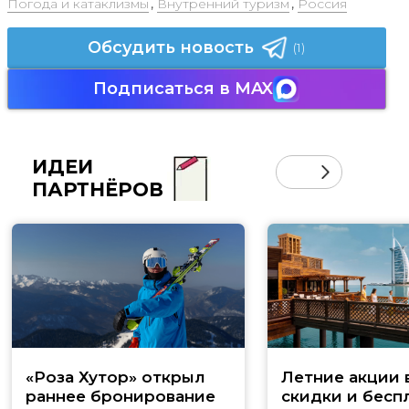
Погода и катаклизмы
,
Внутренний туризм
,
Россия
Обсудить новость
(1)
Подписаться в MAX
ИДЕИ
ПАРТНЁРОВ
«Роза Хутор» открыл
Летние акции 
раннее бронирование
скидки и бесп