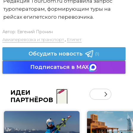
Редакция TourDom.ru отправила запрос
туроператорам, формирующим туры на
рейсах египетского перевозчика.
Автор:
Евгений Пронин
Авиаперевозка и транспорт
,
Египет
Обсудить новость
(1)
Подписаться в MAX
ИДЕИ
ПАРТНЁРОВ