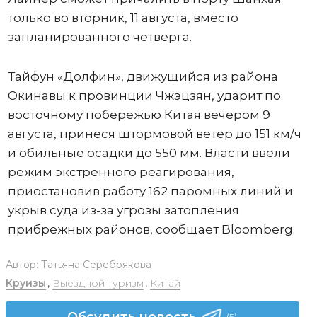
только во вторник, 11 августа, вместо
запланированного четверга.
Тайфун «Долфин», движущийся из района
Окинавы к провинции Чжэцзян, ударит по
восточному побережью Китая вечером 9
августа, принеся штормовой ветер до 151 км/ч
и обильные осадки до 550 мм. Власти ввели
режим экстренного реагирования,
приостановив работу 162 паромных линий и
укрыв суда из-за угрозы затопления
прибрежных районов, сообщает Bloomberg.
Автор:
Татьяна Серебрякова
Круизы
,
Выездной туризм
,
Китай
Обсудить новость
(5)