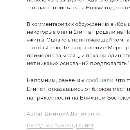
это шанс приехать на Новый год, пото
В комментариях к обсуждению в «Кры
некоторые отели Египта продали на Н
ужины. Однако в принимающей компани
– это last minute направление. Меро
примерно за месяц, и пока ни один от
нет никаких оснований предполагать 1
Напомним, ранее мы
сообщали
, что
Египет, отказавшись от блоков мест н
напряженности на Ближнем Востоке»
Автор:
Дмитрий Даниленко
Выездной туризм
Египет
,