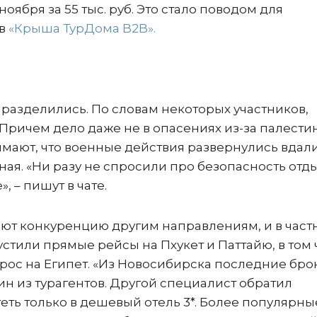
оября за 55 тыс. руб. Это стало поводом для
ов
«Крыша ТурДома B2B».
, разделились. По словам некоторых участников,
 Причем дело даже не в опасениях из-за палести
имают, что военные действия развернулись вдали
ная. «Ни разу не спросили про безопасность отды
, – пишут в чате.
ают конкуренцию другим направлениям, и в част
устили прямые рейсы на Пхукет и Паттайю, в том
спрос на Египет. «Из Новосибирска последние бро
ин из турагентов. Другой специалист обратил
теть только в дешевый отель 3*. Более популярны