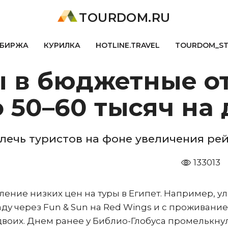
TOURDOM.RU
БИРЖА
КУРИЛКА
HOTLINE.TRAVEL
TOURDOM_S
ы в бюджетные о
 50–60 тысяч на
лечь туристов на фоне увеличения рей
133013
ение низких цен на туры в Египет. Например, ул
аду через Fun & Sun на Red Wings и с проживание
а двоих. Днем ранее у Библио-Глобуса промелькну