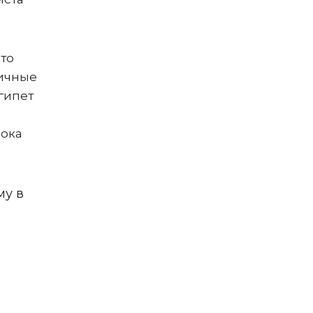
то
ничные
гипет
Пока
му в