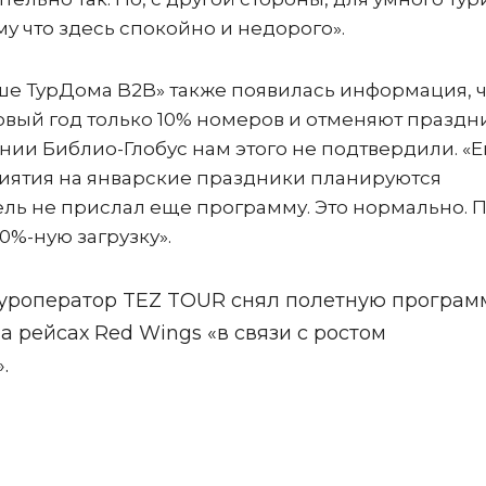
му что здесь спокойно и недорого».
ше ТурДома B2B» также появилась информация, ч
овый год только 10% номеров и отменяют празд
и Библио-Глобус нам этого не подтвердили. «Е
приятия на январские праздники планируются
ель не прислал еще программу. Это нормально. 
0%-ную загрузку».
 туроператор TEZ TOUR снял полетную програм
а рейсах Red Wings «в связи с ростом
.