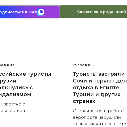
Связаться с редакцией
одписаться в MAX
а в 16:18
Вчера в 10:21
ссийские туристы
Туристы застряли 
Грузии
Сочи и теряют де
олкнулись с
отдыха в Египте,
ндализмом
Турции и других
странах
 известно о
оисшествии
Ограничения в работе
аэропорта нарушили
планы тысяч пассажир