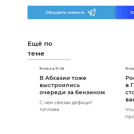
Обсудить новость
П
Ещё по
теме
Вчера в 19:48
Вчер
В Абхазии тоже
Ро
выстроились
в 
очереди за бензином
ст
ва
С чем связан дефицит
топлива
Что
пр