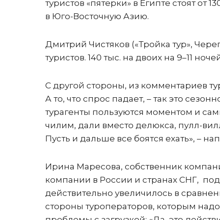
туристов «пятерки» в Египте стоят от 1
в Юго-Восточную Азию.
Дмитрий Чистяков («Тройка тур», Чере
туристов. 140 тыс. на двоих на 9–11 н
С другой стороны, из комментариев тур
А то, что спрос падает, – так это сезо
турагенты пользуются моментом и сами 
чилим, дали вместо делюкса, пулл-виллу
Пусть и дальше все боятся ехать», – н
Ирина Маресова, собственник компании 
компании в России и странах СНГ, по
действительно увеличилось в сравнени
стороны туроператоров, которым надо
проблемы с загрузкой: «Да, это действи