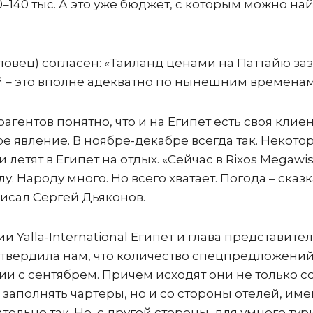
30–140 тыс. А это уже бюджет, с которым можно най
повец) согласен: «Таиланд ценами на Паттайю за
очей – это вполне адекватно по нынешним временам
агентов понятно, что и на Египет есть своя клиен
нное явление. В ноябре-декабре всегда так. Некото
летят в Египет на отдых. «Сейчас в Rixos Megawi
. Народу много. Но всего хватает. Погода – сказк
аписал Сергей Дьяконов.
Yalla-International Египет и глава представите
дтвердила нам, что количество спецпредложени
и с сентябрем. Причем исходят они не только с
 заполнять чартеры, но и со стороны отелей, и
тельно так. Но, с другой стороны, для умного тур