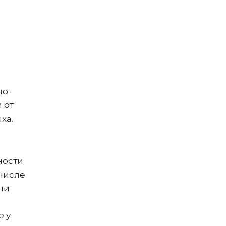
но-
 от
ха.
ности
 числе
ни
е у