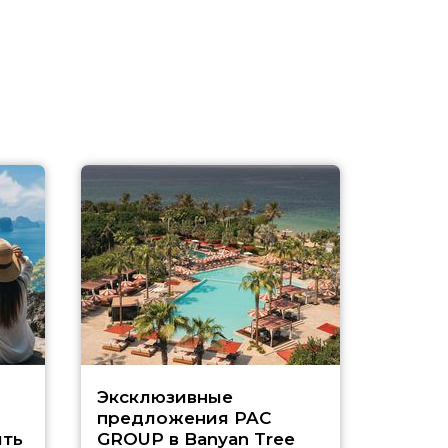
Эксклюзивные
Как п
предложения PAC
насыщ
ть
GROUP в Banyan Tree
Рас-э