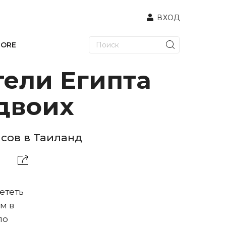
ВХОД
TORE
тели Египта
 двоих
сов в Таиланд
ететь
м в
ло