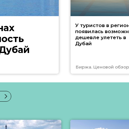
нах
У туристов в регио
появилась возможн
ность
дешевле улететь в
Дубай
 Дубай
Биржа. Ценовой обзор