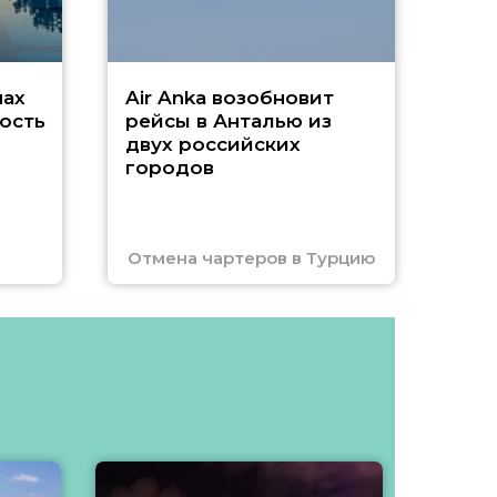
нах
Air Anka возобновит
ость
рейсы в Анталью из
двух российских
городов
Отмена чартеров в Турцию