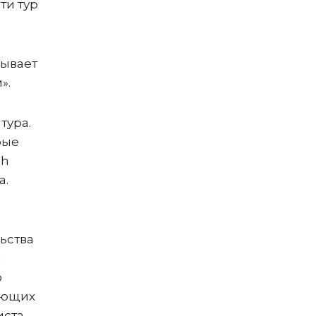
ти тур
зывает
».
тура.
рые
sh
а.
льства
й
о
меющих
иста