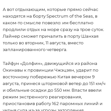
А вот отдыхающим, которые прямо сейчас
находятся на борту Spectrum of the Seas, в
каком-то смысле повезло: им бесплатно
продлили отдых на море сразу на трое суток.
Лайнер сможет причалить в порту Шанхая
только во вторник, 11 августа, вместо
запланированного четверга.
Тайфун «Долфин», движущийся из района
Окинавы к провинции Чжэцзян, ударит по
восточному побережью Китая вечером 9
августа, принеся штормовой ветер до 151 км/ч
и обильные осадки до 550 мм. Власти ввели
режим экстренного реагирования,
приостановив работу 162 паромных линий и
укрыв суда из-за угрозы затопления