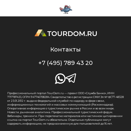
Контакты
+7 (495) 789 43 20
Профессиональный портал TourDom.ru — проект ООО «Служба Банко», ИНН
7717787433, ОГРН 1147746708284. Свидетельство о регистрации СМИ Эл № ФС77-48328
от 23.01.2012 г. выдано Федеральной службой по надзору в сфере связи,
информационных технологий и массовых коммуникаций (Роскомнадзор).
Оперативная информация о туристическом рынке в России и во всем мире.
Новости, рыночная аналитика. Профессиональный туристический форум.
Вебинары, тренинги. При перепечатке материалов или частичном цитировании
ссылка на портал TourDom.ru обязательна. Отдельные публикации могут
содержать информацию, не предназначенную для пользователей до 16 лет.