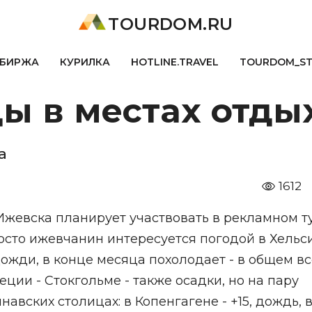
TOURDOM.RU
БИРЖА
КУРИЛКА
HOTLINE.TRAVEL
TOURDOM_S
ы в местах отды
а
1612
Ижевска планирует участвовать в рекламном т
осто ижевчанин интересуется погодой в Хельс
дожди, в конце месяца похолодает - в общем вс
еции - Стокгольме - также осадки, но на пару
инавских столицах: в Копенгагене - +15, дождь, 