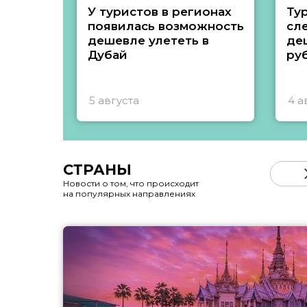
У туристов в регионах
Ту
появилась возможность
сл
дешевле улететь в
де
Дубай
ру
5 августа
4 а
СТРАНЫ
Новости о том, что происходит
на популярных направлениях