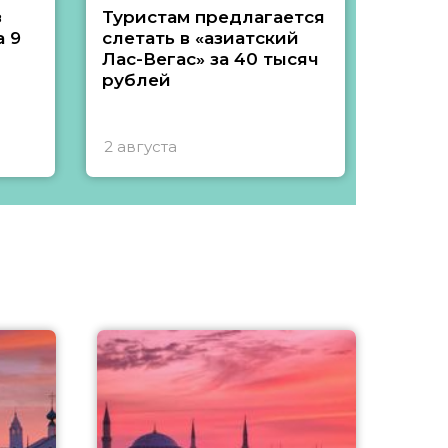
з
Туристам предлагается
Туры 
 9
слетать в «азиатский
подеш
Лас-Вегас» за 40 тысяч
тысяч
рублей
2 августа
1 авгу