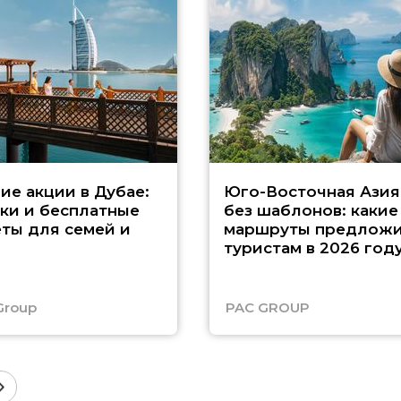
ие акции в Дубае:
Юго-Восточная Азия
ки и бесплатные
без шаблонов: какие
ты для семей и
маршруты предложи
туристам в 2026 год
Group
PAC GROUP