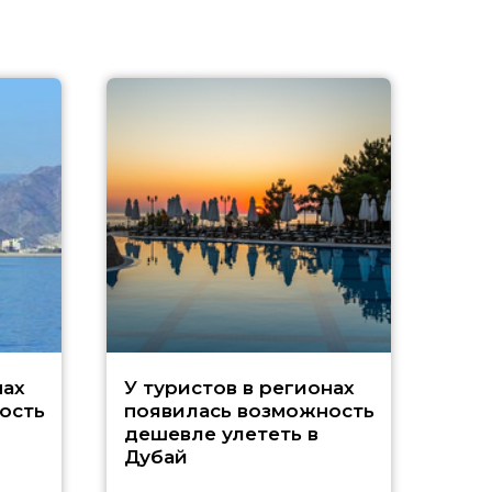
A
нах
У туристов в регионах
ость
появилась возможность
А
дешевле улететь в
Дубай
г