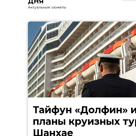
ДНЯ
Актуальные сюжеты
Тайфун «Долфин» 
планы круизных ту
Шанхае