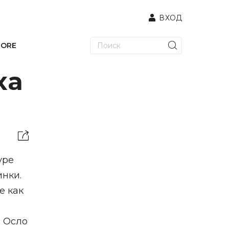
ВХОД
TORE
ха
уре
инки.
е как
в Осло