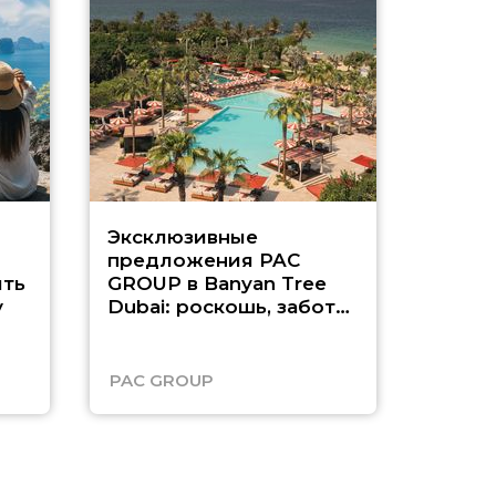
Эксклюзивные
Как п
предложения PAC
насыщ
ть
GROUP в Banyan Tree
Рас-э
у
Dubai: роскошь, забота
о детях и выгода до
45%
PAC GROUP
Русск