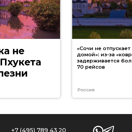
ка не
«Сочи не отпускает
домой»: из-за «ковр
 Пхукета
задерживается бол
70 рейсов
лезни
Россия
+7 (495) 789 43 20