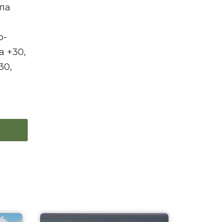
ила
о-
а +30,
30,