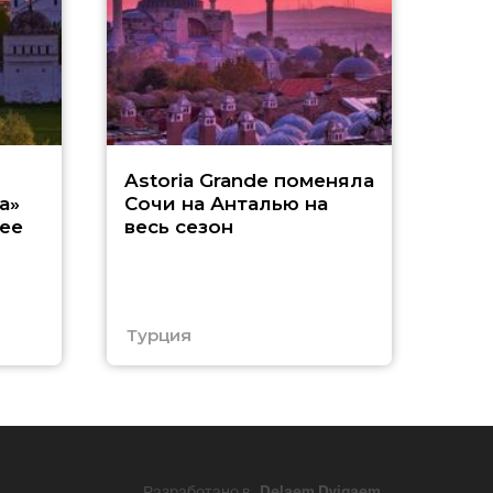
З
Astoria Grande поменяла
а»
Сочи на Анталью на
A
ее
весь сезон
п
Турция
Еги
Разработано в
Delaem Dvigaem