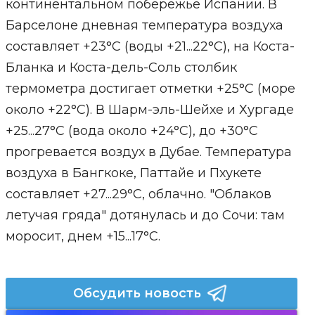
континентальном побережье Испании. В
Барселоне дневная температура воздуха
составляет +23°С (воды +21...22°С), на Коста-
Бланка и Коста-дель-Соль столбик
термометра достигает отметки +25°С (море
около +22°С). В Шарм-эль-Шейхе и Хургаде
+25...27°С (вода около +24°С), до +30°С
прогревается воздух в Дубае. Температура
воздуха в Бангкоке, Паттайе и Пхукете
составляет +27...29°С, облачно. "Облаков
летучая гряда" дотянулась и до Сочи: там
моросит, днем +15...17°С.
Обсудить новость