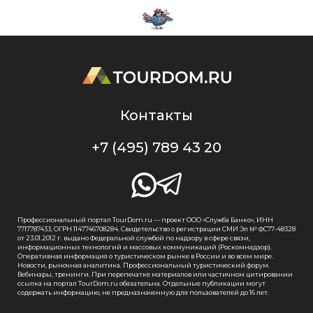
Контакты
+7 (495) 789 43 20
Профессиональный портал TourDom.ru — проект ООО «Служба Банко», ИНН
7717787433, ОГРН 1147746708284. Свидетельство о регистрации СМИ Эл № ФС77-48328
от 23.01.2012 г. выдано Федеральной службой по надзору в сфере связи,
информационных технологий и массовых коммуникаций (Роскомнадзор).
Оперативная информация о туристическом рынке в России и во всем мире.
Новости, рыночная аналитика. Профессиональный туристический форум.
Вебинары, тренинги. При перепечатке материалов или частичном цитировании
ссылка на портал TourDom.ru обязательна. Отдельные публикации могут
содержать информацию, не предназначенную для пользователей до 16 лет.