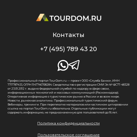
Контакты
+7 (495) 789 43 20
Профессиональный портал TourDom.ru — проект ООО «Служба Банко», ИНН
7717787433, ОГРН 1147746708284. Свидетельство о регистрации СМИ Эл № ФС77-48328
от 23.01.2012 г. выдано Федеральной службой по надзору в сфере связи,
информационных технологий и массовых коммуникаций (Роскомнадзор).
Оперативная информация о туристическом рынке в России и во всем мире.
Новости, рыночная аналитика. Профессиональный туристический форум.
Вебинары, тренинги. При перепечатке материалов или частичном цитировании
ссылка на портал TourDom.ru обязательна. Отдельные публикации могут
содержать информацию, не предназначенную для пользователей до 16 лет.
Политика конфиденциальности
Пользовательское соглашение