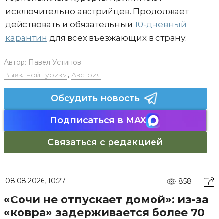
исключительно австрийцев. Продолжает
действовать и обязательный
10-дневный
карантин
для всех въезжающих в страну.
Автор:
Павел Устинов
Выездной туризм
,
Австрия
Обсудить новость
Подписаться в MAX
Связаться с редакцией
08.08.2026, 10:27
858
«Сочи не отпускает домой»: из-за
«ковра» задерживается более 70