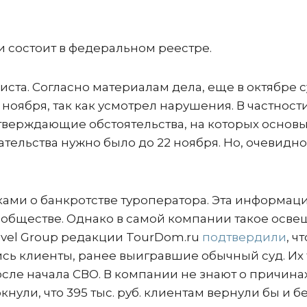
и состоит в федеральном реестре.
ста. Согласно материалам дела, еще в октябре 
ноября, так как усмотрел нарушения. В частности
тверждающие обстоятельства, на которых основ
тельства нужно было до 22 ноября. Но, очевидно
ками о банкротстве туроператора. Эта информац
ообществе. Однако в самой компании такое осв
avel Group редакции TourDom.ru
подтвердили
, чт
ь клиенты, ранее выигравшие обычный суд. Их 
осле начала СВО. В компании не знают о причина
нули, что 395 тыс. руб. клиентам вернули бы и б