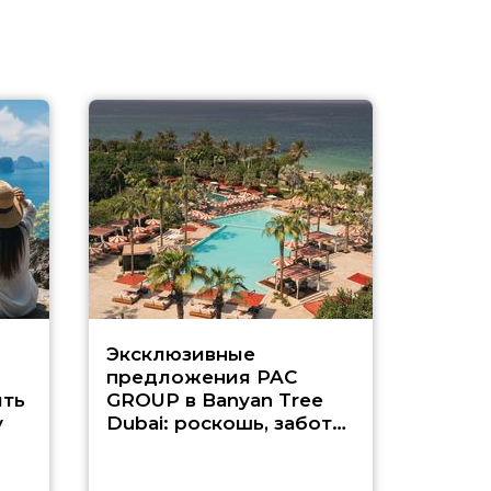
Эксклюзивные
Как п
предложения PAC
насыщ
ть
GROUP в Banyan Tree
Рас-э
у
Dubai: роскошь, забота
о детях и выгода до
45%