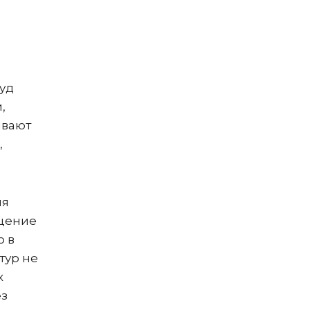
суд
,
ывают
,
ия
ещение
о в
тур не
х
ез