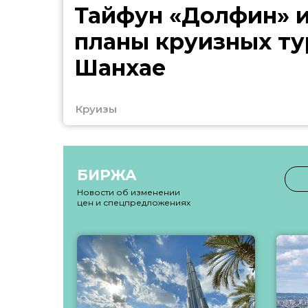
Тайфун «Долфин» 
планы круизных ту
Шанхае
Круизы
БИРЖА
Новости об изменении
цен и спецпредложениях