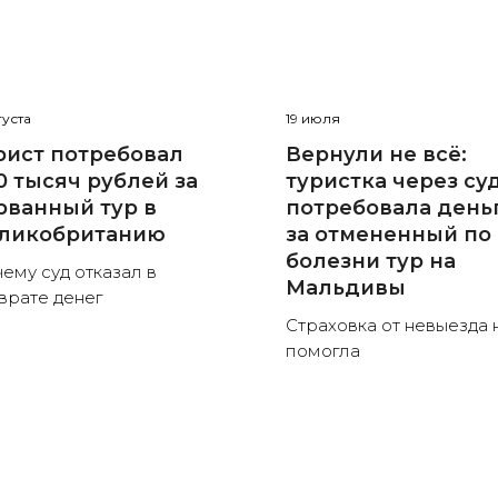
густа
19 июля
рист потребовал
Вернули не всё:
0 тысяч рублей за
туристка через су
рванный тур в
потребовала день
ликобританию
за отмененный по
болезни тур на
ему суд отказал в
Мальдивы
врате денег
Страховка от невыезда 
помогла