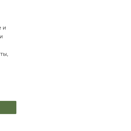
е и
и
ты,