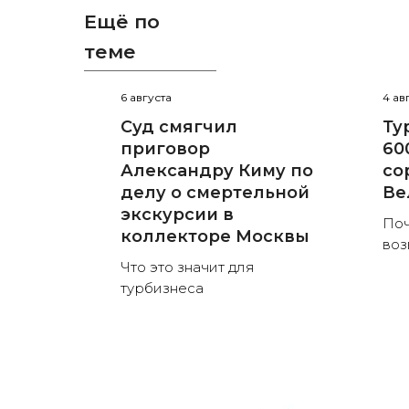
Ещё по
теме
6 августа
4 ав
Суд смягчил
Ту
приговор
60
Александру Киму по
со
делу о смертельной
Ве
экскурсии в
Поч
коллекторе Москвы
воз
Что это значит для
турбизнеса