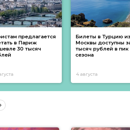
ристам предлагается
Билеты в Турцию и
етать в Париж
Москвы доступны за
шевле 30 тысяч
тысяч рублей в пик
блей
сезона
вгуста
4 августа