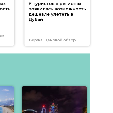
A
нах
У туристов в регионах
ость
появилась возможность
А
дешевле улететь в
Дубай
г
ем
Биржа. Ценовой обзор
Отм