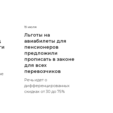
19 июля
Льготы на
д
авиабилеты для
ги
пенсионеров
предложили
прописать в законе
для всех
перевозчиков
не
Речь идет о
дифференцированных
скидках от 30 до 75%