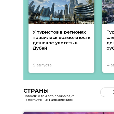
У туристов в регионах
Ту
появилась возможность
сл
дешевле улететь в
де
Дубай
ру
5 августа
4 а
СТРАНЫ
Новости о том, что происходит
на популярных направлениях