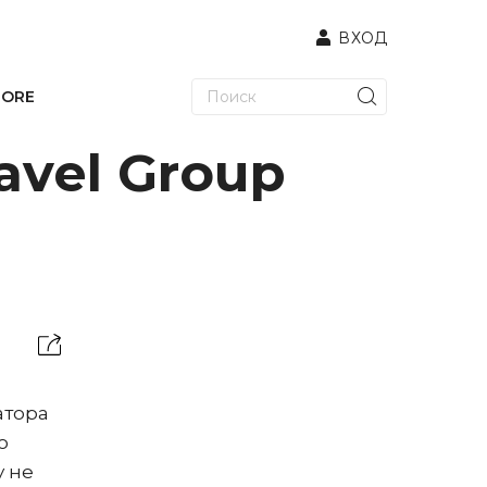
ВХОД
TORE
avel Group
атора
о
у не