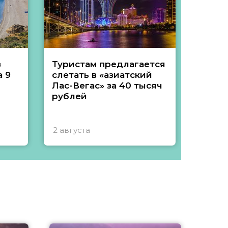
з
Туристам предлагается
Туры 
 9
слетать в «азиатский
подеш
Лас-Вегас» за 40 тысяч
тысяч
рублей
2 августа
1 авгу