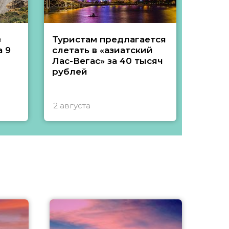
з
Туристам предлагается
Туры 
 9
слетать в «азиатский
подеш
Лас-Вегас» за 40 тысяч
тысяч
рублей
2 августа
1 авгу