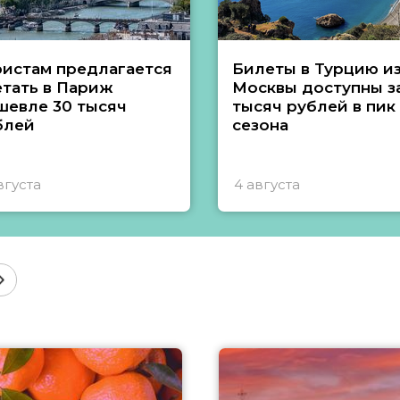
ристам предлагается
Билеты в Турцию и
етать в Париж
Москвы доступны за
шевле 30 тысяч
тысяч рублей в пик
блей
сезона
вгуста
4 августа