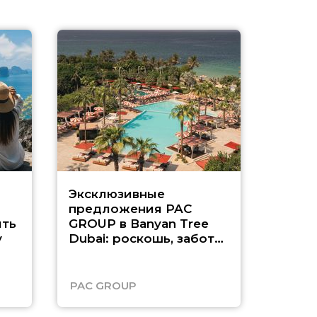
Эксклюзивные
Как п
предложения PAC
насыщ
ть
GROUP в Banyan Tree
Рас-э
у
Dubai: роскошь, забота
о детях и выгода до
45%
PAC GROUP
Русск