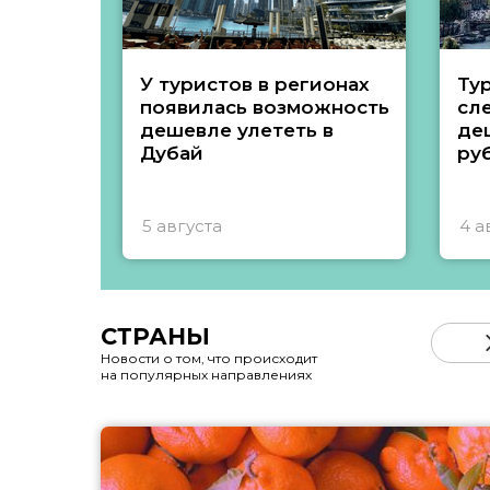
У туристов в регионах
Ту
появилась возможность
сл
дешевле улететь в
де
Дубай
ру
5 августа
4 а
СТРАНЫ
Новости о том, что происходит
на популярных направлениях