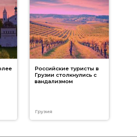
Tu
олее
Российские туристы в
Грузии столкнулись с
р
вандализмом
С
Грузия
Тур