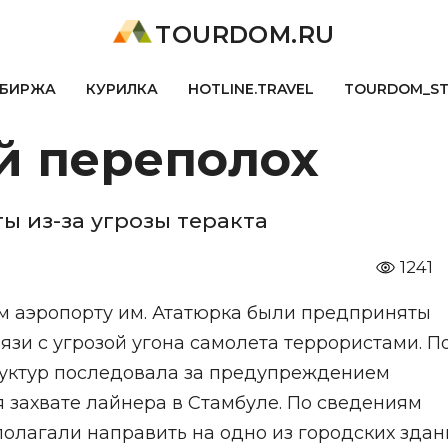
TOURDOM.RU
БИРЖА
КУРИЛКА
HOTLINE.TRAVEL
TOURDOM_S
й переполох
ы из-за угрозы теракта
1241
ом аэропорту им. Ататюрка были предприняты
зи с угрозой угона самолета террористами. П
руктур последовала за предупреждением
 захвате лайнера в Стамбуле. По сведениям
олагали направить на одно из городских здан