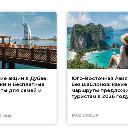
ие акции в Дубае:
Юго-Восточная Азия
ки и бесплатные
без шаблонов: какие
ты для семей и
маршруты предложи
туристам в 2026 год
Group
PAC GROUP