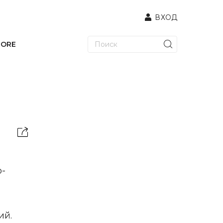
ВХОД
TORE
о-
ий.