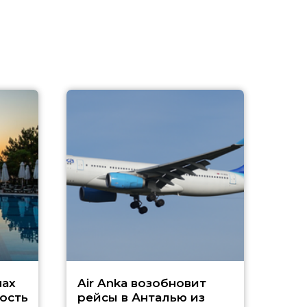
A
А
г
Чар
нах
Air Anka возобновит
ость
рейсы в Анталью из