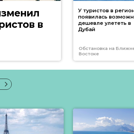
изменил
У туристов в регио
появилась возможн
ристов в
дешевле улететь в
Дубай
Обстановка на Ближн
Востоке