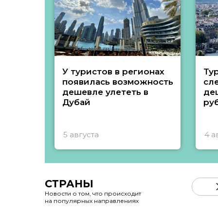
У туристов в регионах
Ту
появилась возможность
сл
дешевле улететь в
де
Дубай
ру
5 августа
4 а
СТРАНЫ
Новости о том, что происходит
на популярных направлениях