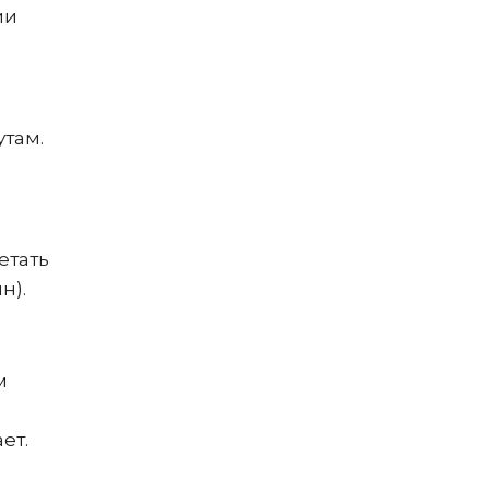
ии
утам.
етать
н).
м
ет.