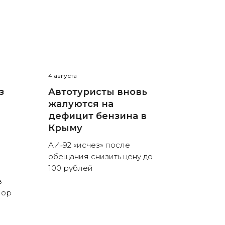
4 августа
з
Автотуристы вновь
жалуются на
дефицит бензина в
Крыму
АИ‑92 «исчез» после
обещания снизить цену до
100 рублей
в
пор