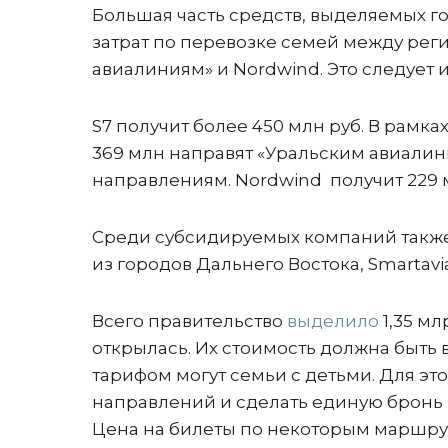
Большая часть средств, выделяемых г
затрат по перевозке семей между реги
авиалиниям» и Nordwind. Это следует
S7 получит более 450 млн руб. В рамк
369 млн направят «Уральским авиалини
направлениям. Nordwind получит 229 
Среди субсидируемых компаний также з
из городов Дальнего Востока, Smartavia 
Всего правительство
выделило
1,35 мл
открылась. Их стоимость должна быть в
тарифом могут семьи с детьми. Для эт
направлений и сделать единую бронь н
Цена на билеты по некоторым маршрут