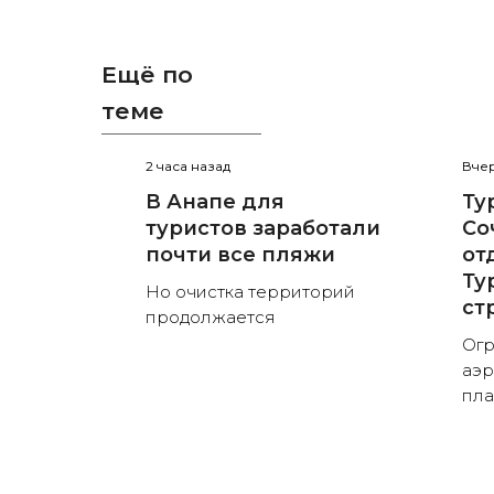
Ещё по
теме
2 часа назад
Вчер
В Анапе для
Ту
туристов заработали
Со
почти все пляжи
от
Ту
Но очистка территорий
ст
продолжается
Огр
аэр
пла