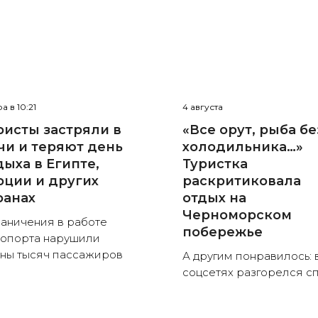
а в 10:21
4 августа
ристы застряли в
«Все орут, рыба бе
чи и теряют день
холодильника…»
дыха в Египте,
Туристка
рции и других
раскритиковала
ранах
отдых на
Черноморском
аничения в работе
побережье
опорта нарушили
ны тысяч пассажиров
А другим понравилось: 
соцсетях разгорелся с