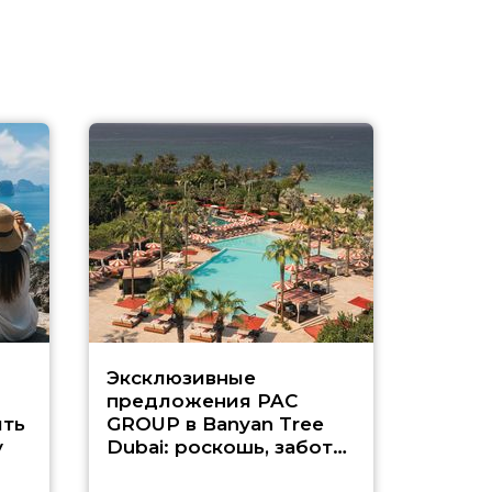
Эксклюзивные
Как п
предложения PAC
насыщ
ть
GROUP в Banyan Tree
Рас-э
у
Dubai: роскошь, забота
о детях и выгода до