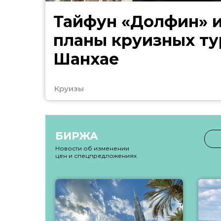
Тайфун «Долфин» 
планы круизных ту
Шанхае
Круизы
БИРЖА
Новости об изменении
цен и спецпредложениях