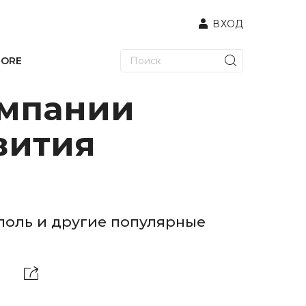
ВХОД
TORE
омпании
вития
поль и другие популярные