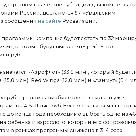
осударством в качестве субсидии для компенсац
онами России, достанется S7, «Уральским
 из сообщения
на сайте
Росавиации.
ах программы компания будет летать по 32 маршр
ям», которые будут выполнять рейсы по 11
млн руб.
начатся «Аэрофлот» (33,8 млн), который будет л
(15,8 млн), Red Wings (12,8 млн) и «Азимут» (8,4 мл
рд руб. Продажа авиабилетов со скидкой уже
 районе 4,6–11 тыс. руб. Воспользоваться льготны
ого до конца года необходимо выбрать одно из 46
а ребенка и взрослого, который его сопровожда
ам в рамках программы снижена в 3–4 раза.