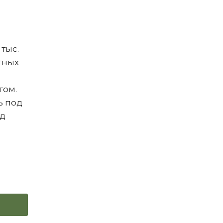
 тыс.
тных
гом.
ь под
од