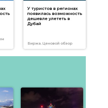
A
нах
У туристов в регионах
ость
появилась возможность
А
дешевле улететь в
Дубай
г
ем
Биржа. Ценовой обзор
Отм