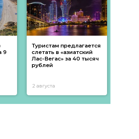
з
Туристам предлагается
Туры 
 9
слетать в «азиатский
подеш
Лас-Вегас» за 40 тысяч
тысяч
рублей
2 августа
1 авгу