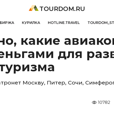
TOURDOM.RU
БИРЖА
КУРИЛКА
HOTLINE.TRAVEL
TOURDOM_S
но, какие авиак
еньгами для раз
 туризма
атронет Москву, Питер, Сочи, Симферо
10782