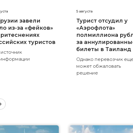
густа
5 августа
Грузии завели
Турист отсудил у
ло из-за «фейков»
«Аэрофлота»
притеснениях
полмиллиона руб
ссийских туристов
за аннулированны
билеты в Таиланд
 источник
зинформации
Однако перевозчик ещ
может обжаловать
решение