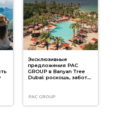
Эксклюзивные
Как п
предложения PAC
насыщ
ть
GROUP в Banyan Tree
Рас-э
у
Dubai: роскошь, забота
о детях и выгода до
45%
PAC GROUP
Русск