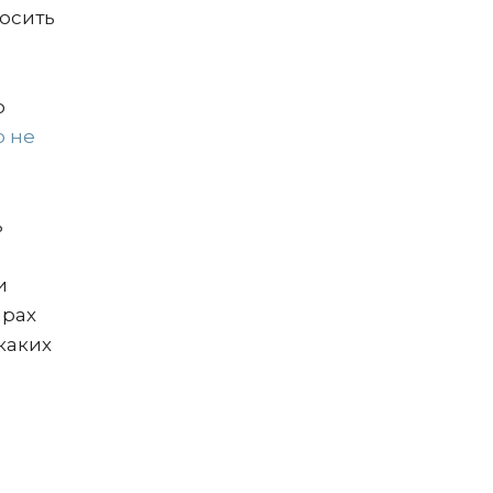
осить
о
о не
ь
и
арах
каких