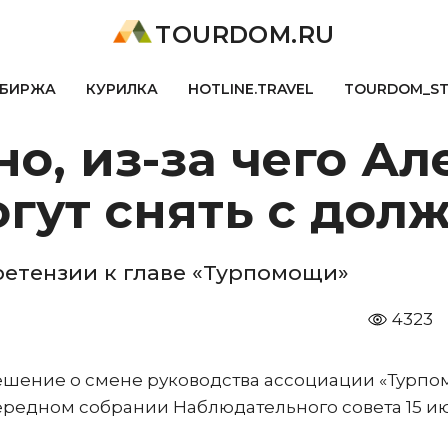
TOURDOM.RU
БИРЖА
КУРИЛКА
HOTLINE.TRAVEL
TOURDOM_S
но, из-за чего А
гут снять с дол
ретензии к главе «Турпомощи»
4323
ешение о смене руководства ассоциации «Турпо
редном собрании Наблюдательного совета 15 ию