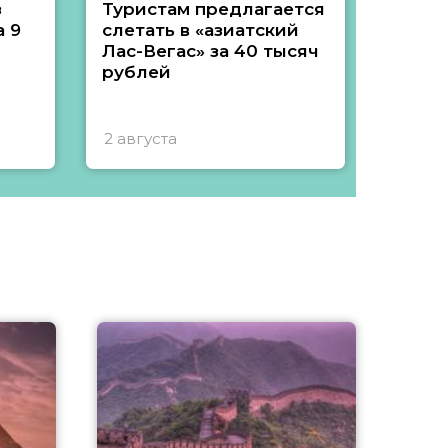
з
Туристам предлагается
Туры 
 9
слетать в «азиатский
подеш
Лас-Вегас» за 40 тысяч
тысяч
рублей
2 августа
1 авгу