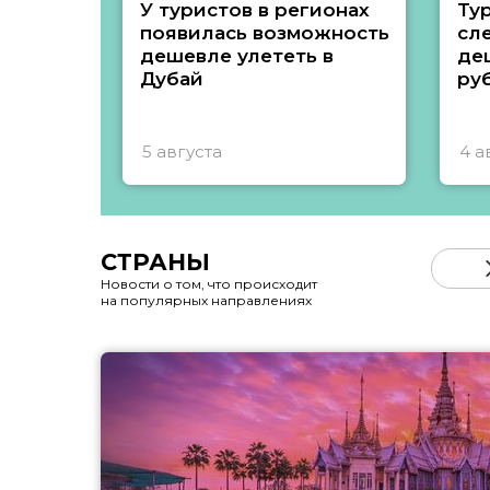
У туристов в регионах
Ту
появилась возможность
сл
дешевле улететь в
де
Дубай
ру
5 августа
4 а
СТРАНЫ
Новости о том, что происходит
на популярных направлениях