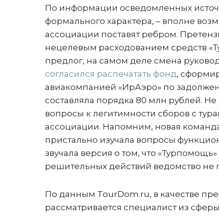
По информации осведомленных источни
формального характера, – вполне возм
ассоциации поставят ребром. Претензи
нецелевым расходованием средств «Ту
предлог, на самом деле смена руковод
согласился распечатать фонд
, сформи
авиакомпанией «ИрАэро» по задолжен
составляла порядка 80 млн рублей. Не 
вопросы к легитимности сборов с тураг
ассоциации. Напомним, новая команда
пристально изучала вопросы функцион
звучала версия о том, что «Турпомощь
решительных действий ведомство не 
По данным TourDom.ru, в качестве пр
рассматривается специалист из сферы