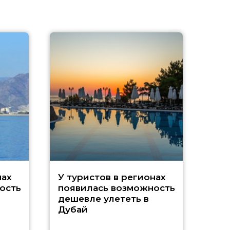
A
нах
У туристов в регионах
ость
появилась возможность
А
дешевле улететь в
Дубай
г