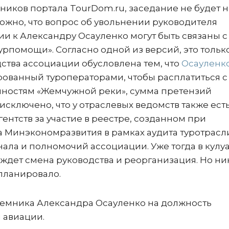
ков портала TourDom.ru, заседание не будет н
ожно, что вопрос об увольнении руководителя
и к Александру Осауленко могут быть связаны с
рпомощи». Согласно одной из версий, это тольк
ства ассоциации обусловлена тем, что
Осауленк
рованный туроператорами, чтобы расплатиться с
ностям «Жемчужной реки», сумма претензий
исключено, что у отраслевых ведомств также ест
ентств за участие в реестре, созданном при
 Минэкономразвития в рамках аудита туротрасл
ала и полномочий ассоциации. Уже тогда в кулу
» ждет смена руководства и реорганизация. Но ни
планировало.
еемника Александра Осауленко на должность
 авиации.