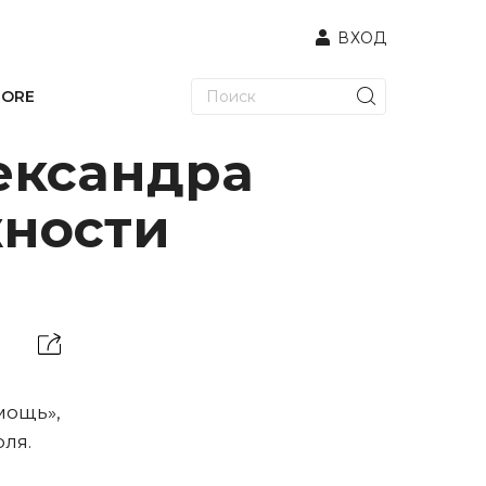
ВХОД
TORE
лександра
жности
мощь»,
ля.