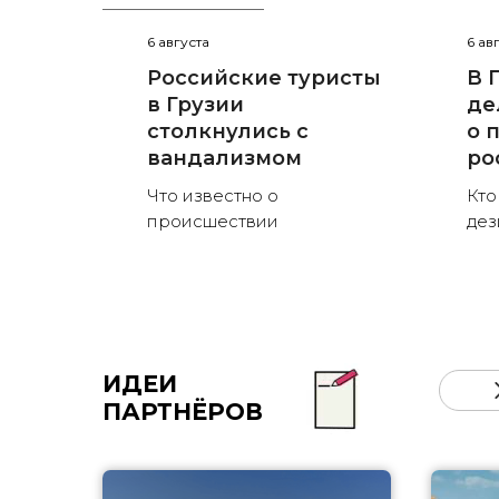
6 августа
6 ав
Российские туристы
В 
в Грузии
де
столкнулись с
о 
вандализмом
ро
Что известно о
Кто
происшествии
де
ИДЕИ
ПАРТНЁРОВ