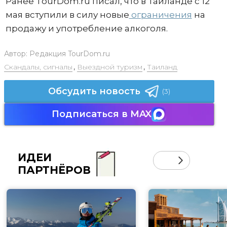
Ранее TourDom.ru писал, что в Таиланде с 12
мая вступили в силу новые
ограничения
на
продажу и употребление алкоголя.
Автор:
Редакция TourDom.ru
Скандалы, сигналы
,
Выездной туризм
,
Таиланд
Обсудить новость
(3)
Подписаться в MAX
ИДЕИ
ПАРТНЁРОВ