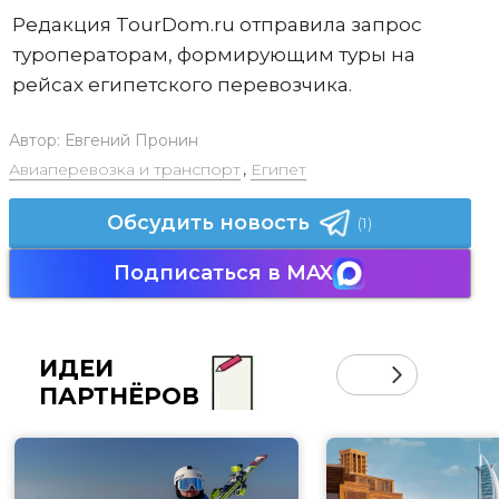
Редакция TourDom.ru отправила запрос
туроператорам, формирующим туры на
рейсах египетского перевозчика.
Автор:
Евгений Пронин
Авиаперевозка и транспорт
,
Египет
Обсудить новость
(1)
Подписаться в MAX
ИДЕИ
ПАРТНЁРОВ