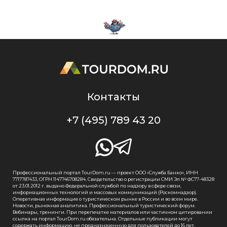
Контакты
+7 (495) 789 43 20
Профессиональный портал TourDom.ru — проект ООО «Служба Банко», ИНН
7717787433, ОГРН 1147746708284. Свидетельство о регистрации СМИ Эл № ФС77-48328
от 23.01.2012 г. выдано Федеральной службой по надзору в сфере связи,
информационных технологий и массовых коммуникаций (Роскомнадзор).
Оперативная информация о туристическом рынке в России и во всем мире.
Новости, рыночная аналитика. Профессиональный туристический форум.
Вебинары, тренинги. При перепечатке материалов или частичном цитировании
ссылка на портал TourDom.ru обязательна. Отдельные публикации могут
содержать информацию, не предназначенную для пользователей до 16 лет.