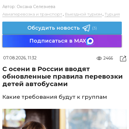
Автор:
Оксана Селезнева
Авиаперевозка и транспорт
,
Выездной туризм
,
Турция
Обсудить новость
(3)
Подписаться в MAX
07.08.2026, 11:32
2466
С осени в России вводят
обновленные правила перевозки
детей автобусами
Какие требования будут к группам