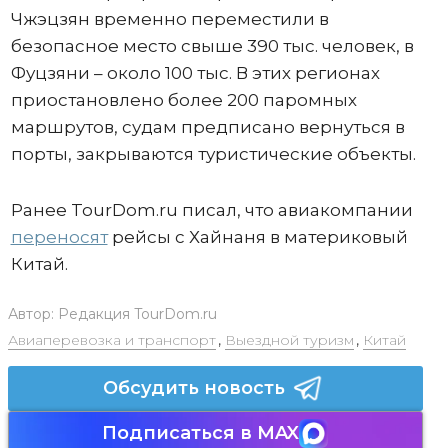
Чжэцзян временно переместили в
безопасное место свыше 390 тыс. человек, в
Фуцзяни – около 100 тыс. В этих регионах
приостановлено более 200 паромных
маршрутов, судам предписано вернуться в
порты, закрываются туристические объекты.
Ранее TourDom.ru писал, что авиакомпании
переносят
рейсы с Хайнаня в материковый
Китай.
Автор:
Редакция TourDom.ru
Авиаперевозка и транспорт
,
Выездной туризм
,
Китай
Обсудить новость
Подписаться в MAX