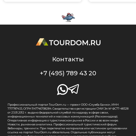
Контакты
+7 (495) 789 43 20
Профессиональный портал TourDom.ru — проект ООО «Служба Банко», ИНН
7717787433, ОГРН 1147746708284. Свидетельство о регистрации СМИ Эл № ФС77-48328
от 23.01.2012 г. выдано Федеральной службой по надзору в сфере связи,
информационных технологий и массовых коммуникаций (Роскомнадзор).
Оперативная информация о туристическом рынке в России и во всем мире.
Новости, рыночная аналитика. Профессиональный туристический форум.
Вебинары, тренинги. При перепечатке материалов или частичном цитировании
ссылка на портал TourDom.ru обязательна. Отдельные публикации могут