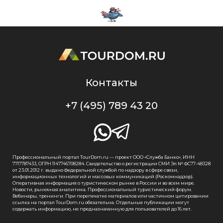
Контакты
+7 (495) 789 43 20
Профессиональный портал TourDom.ru — проект ООО «Служба Банко», ИНН
7717787433, ОГРН 1147746708284. Свидетельство о регистрации СМИ Эл № ФС77-48328
от 23.01.2012 г. выдано Федеральной службой по надзору в сфере связи,
информационных технологий и массовых коммуникаций (Роскомнадзор).
Оперативная информация о туристическом рынке в России и во всем мире.
Новости, рыночная аналитика. Профессиональный туристический форум.
Вебинары, тренинги. При перепечатке материалов или частичном цитировании
ссылка на портал TourDom.ru обязательна. Отдельные публикации могут
содержать информацию, не предназначенную для пользователей до 16 лет.