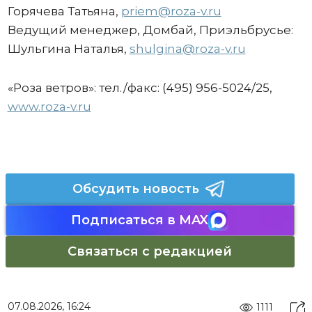
Горячева Татьяна,
priem@roza-v.ru
Ведущий менеджер, Домбай, Приэльбрусье:
Шульгина Наталья,
shulgina@roza-v.ru
«Роза ветров»: тел./факс: (495) 956-5024/25,
www.roza-v.ru
Обсудить новость
Подписаться в MAX
Связаться с редакцией
07.08.2026, 16:24
1111