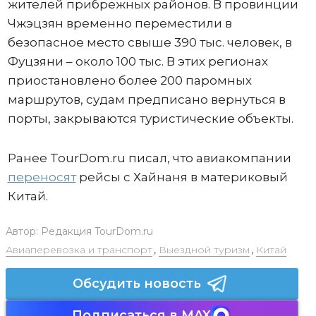
жителей прибрежных районов. В провинции
Чжэцзян временно переместили в
безопасное место свыше 390 тыс. человек, в
Фуцзяни – около 100 тыс. В этих регионах
приостановлено более 200 паромных
маршрутов, судам предписано вернуться в
порты, закрываются туристические объекты.
Ранее TourDom.ru писал, что авиакомпании
переносят
рейсы с Хайнаня в материковый
Китай.
Автор:
Редакция TourDom.ru
Авиаперевозка и транспорт
,
Выездной туризм
,
Китай
Обсудить новость
Подписаться в MAX